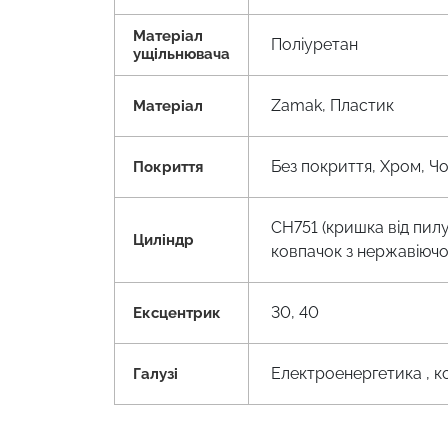
Матеріал
Поліуретан
ущільнювача
Zamak, Пластик
Матеріал
Без покриття, Хром, Ч
Покриття
CH751 (кришка від пилу
Циліндр
ковпачок з нержавіючої
30, 40
Ексцентрик
Електроенергетика , к
Галузі