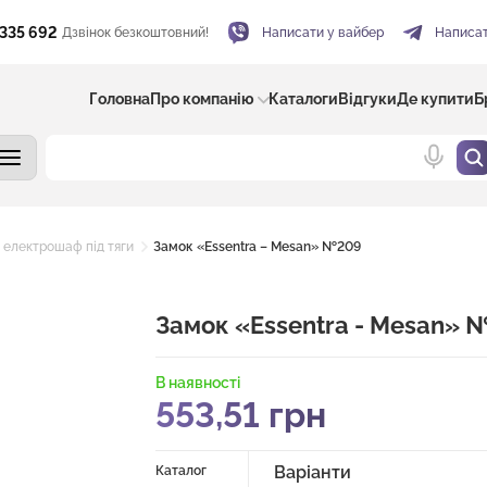
 335 692
Дзвінок безкоштовний!
Написати у вайбер
Написат
Головна
Про компанію
Каталоги
Відгуки
Де купити
Б
 електрошаф під тяги
Замок «Essentra – Mesan» №209
Замок «Essentra - Mesan» 
В наявності
553,51
грн
Варіанти
Каталог