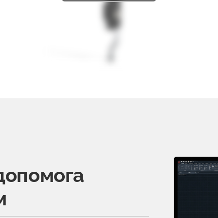
допомога
м