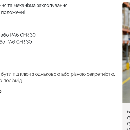
ня та механізма захлопування
 положенні.
 або PA6 GFR 30
або PA6 GFR 30
ь бути під ключ з однаковою або різною секретністю.
 поліамід.
0
Н
п
п
а