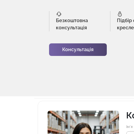
Безкоштовна
Підбір
консультація
кресл
Консультація
К
Імʼя