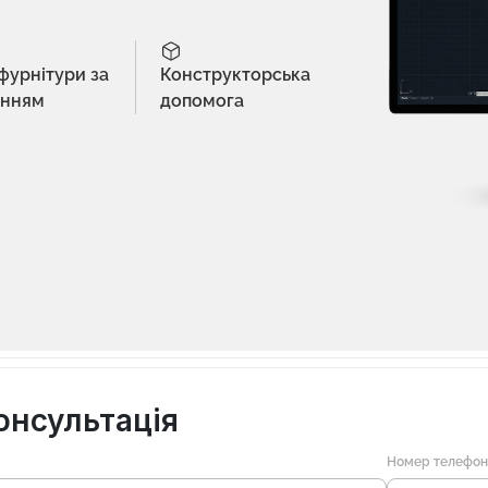
 фурнітури за
Конструкторська
енням
допомога
онсультація
Номер телефо