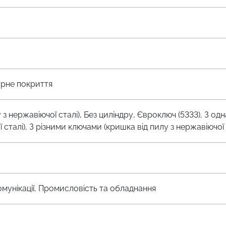
орне покриття
 з нержавіючої сталі), Без циліндру, Євроключ (5333), З 
 сталі), З різними ключами (кришка від пилу з нержавіючо
омунікації, Промисловість та обладнання