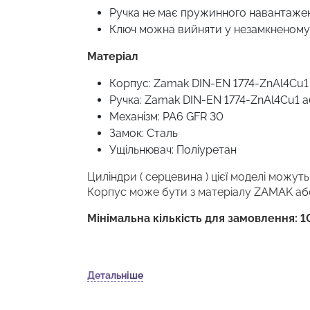
Ручка не має пружинного навантажен
Ключ можна вийняти у незамкненому
Матеріал
Корпус: Zamak DIN-EN 1774-ZnAl4Cu1
Ручка: Zamak DIN-EN 1774-ZnAl4Cu1 
Механізм: PA6 GFR 30
Замок: Сталь
Ущільнювач: Поліуретан
Циліндри ( серцевина ) цієї моделі можут
Корпус може бути з матеріалу ZAMAK або
Мінімальна кількість для замовлення: 1
Детальніше