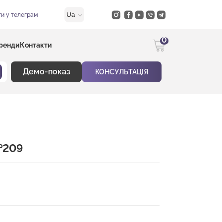
Ua
и у телеграм
0
ренди
Контакти
Демо-показ
КОНСУЛЬТАЦІЯ
№209