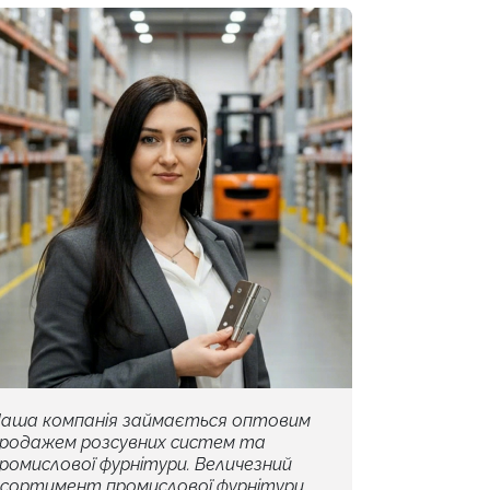
аша компанія займається оптовим
родажем розсувних систем та
ромислової фурнітури. Величезний
сортимент промислової фурнітури