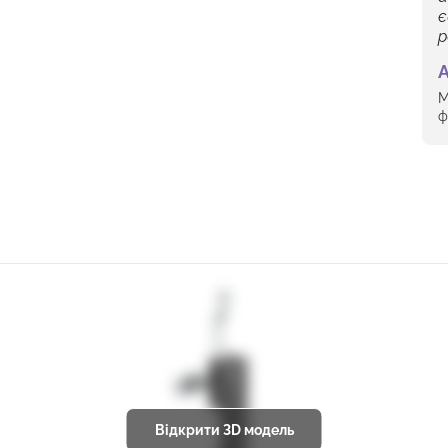
є
р
А
М
ф
Відкрити 3D модель