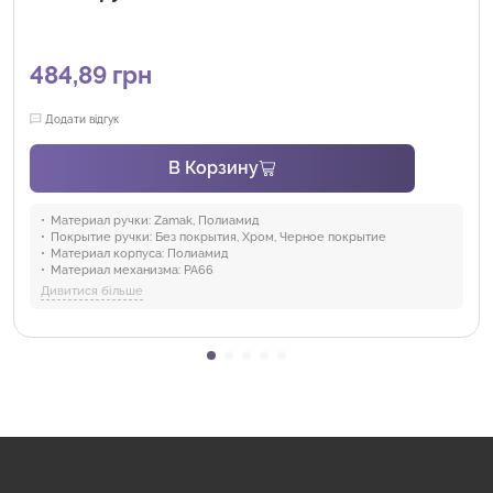
484,89 грн
Додати відгук
В Корзину
Материал ручки:
Zamak, Полиамид
Покрытие ручки:
Без покрытия, Хром, Черное покрытие
Материал корпуса:
Полиамид
Материал механизма:
PA66
Материал уплотнителя:
Полиуретан
Дивитися більше
Ригель:
00
Отрасли:
Промышленность и оборудование, Электроэнергетика,
коммуникации