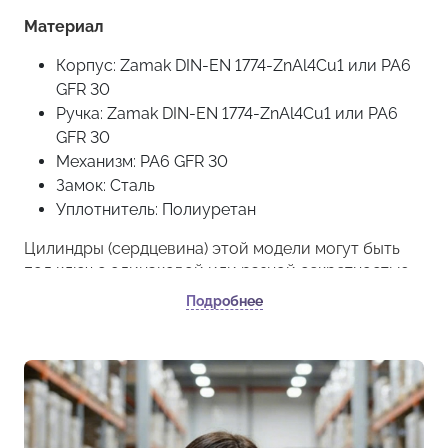
Материал
Корпус: Zamak DIN-EN 1774-ZnAl4Cu1 или PA6
GFR 30
Ручка: Zamak DIN-EN 1774-ZnAl4Cu1 или PA6
GFR 30
Механизм: PA6 GFR 30
Замок: Сталь
Уплотнитель: Полиуретан
Цилиндры (сердцевина) этой модели могут быть
под ключ с одинаковой или разной секретностью.
Корпус может быть из материала ZAMAK или
Подробнее
полиамид.
Минимальное количество для заказа: 10