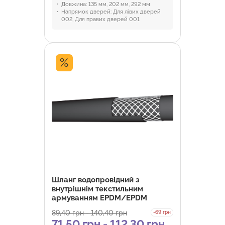
Довжина:
135 мм, 202 мм, 292 мм
Напрямок дверей:
Для лівих дверей
002, Для правих дверей 001
%
Шланг водопровідний з
внутрішнім текстильним
армуванням EPDM/EPDM
89,40
грн
-
140,40
грн
-69 грн
71,50
грн
-
112,30
грн