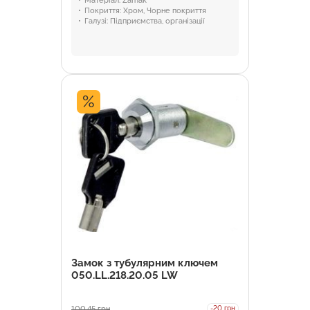
Матеріал:
Zamak
Покриття:
Хром, Чорне покриття
Галузі:
Підприємства, організації
%
Замок з тубулярним ключем
050.LL.218.20.05 LW
100,45
грн
-20 грн