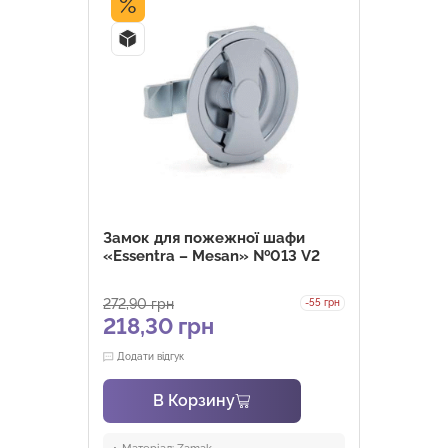
%
Замок для пожежної шафи
«Essentra – Mesan» №013 V2
272,90
грн
-55 грн
218,30
грн
Додати відгук
В Корзину