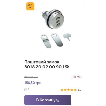
%
Поштовий замок
6018.20.02.00.90 LW
206,27
грн
-50 грн
156,50
грн
5.0
3
В Корзину