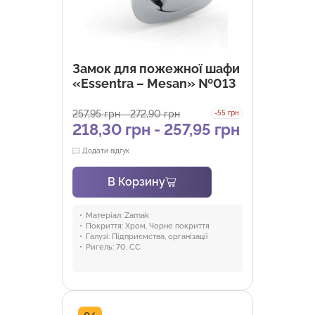
Замок для пожежної шафи
«Essentra – Mesan» №013
257,95
грн
-
272,90
грн
-55 грн
218,30
грн
-
257,95
грн
Додати відгук
В Корзину
Матеріал:
Zamak
Покриття:
Хром, Чорне покриття
Галузі:
Підприємства, організації
Ригель:
70, CC