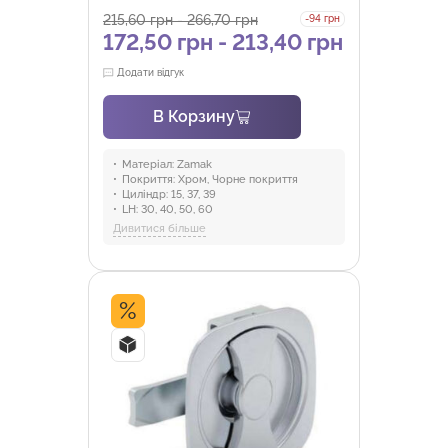
215,60
грн
-
266,70
грн
-94 грн
172,50
грн
-
213,40
грн
Додати відгук
В Корзину
Матеріал:
Zamak
Покриття:
Хром, Чорне покриття
Циліндр:
15, 37, 39
LH:
30, 40, 50, 60
DT:
20, 30, 40, 50
Дивитися більше
Галузі:
Електроенергетика ,
комунікації, Промисловість та
обладнання
%