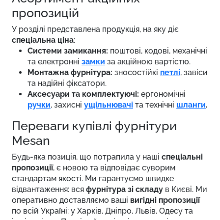
пропозицій
У розділі представлена продукція, на яку діє
спеціальна ціна
:
Системи замикання:
поштові, кодові, механічні
та електронні
замки
за акційною вартістю.
Монтажна фурнітура:
зносостійкі
петлі
, завіси
та надійні фіксатори.
Аксесуари та комплектуючі:
ергономічні
ручки
, захисні
ущільнювачі
та технічні
шланги
.
Переваги купівлі фурнітури
Mesan
Будь-яка позиція, що потрапила у наші
спеціальні
пропозиції
, є новою та відповідає суворим
стандартам якості. Ми гарантуємо швидке
відвантаження: вся
фурнітура зі складу
в Києві. Ми
оперативно доставляємо ваші
вигідні пропозиції
по всій Україні: у Харків, Дніпро, Львів, Одесу та