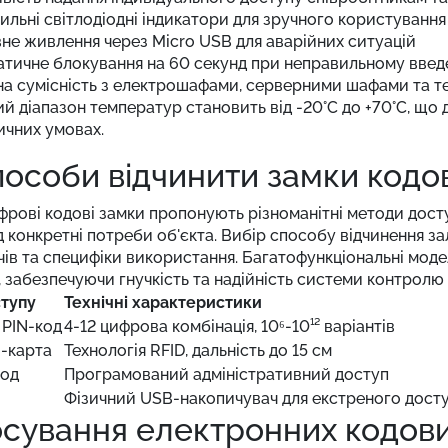
ильні світлодіодні індикатори для зручного користування
не живлення через Micro USB для аварійних ситуацій
тичне блокування на 60 секунд при неправильному введ
на сумісність з електрошафами, серверними шафами та т
й діапазон температур становить від -20°C до +70°C, що 
ичних умовах.
пособи відчинити замки кодо
фрові кодові замки пропонують різноманітні методи дос
д конкретні потреби об'єкта. Вибір способу відчинення зал
ів та специфіки використання. Багатофункціональні модел
 забезпечуючи гнучкість та надійність системи контролю
тупу
Технічні характеристики
PIN-код
4-12 цифрова комбінація, 10⁶-10¹² варіантів
і-карта
Технологія RFID, дальність до 15 см
код
Програмований адміністративний доступ
Фізичний USB-накопичувач для екстреного дост
сування електронних кодови