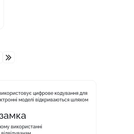
 використовує цифрове кодування для
лектронні моделі відкриваються шляхом
 замка
нному використанні
 відвідувачам