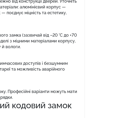
ежно від конструкції дверей. Уточніть
матеріали: алюмінієвий корпус —
k — поєднує міцність та естетику,
о замка (зазвичай від –20 °C до +70
оделі з міцними матеріалами корпусу,
 й вологи.
 тимчасових доступів і безшумним
атареї та можливість аварійного
року. Професійні варіанти можуть мати
зрядки.
ий кодовий замок