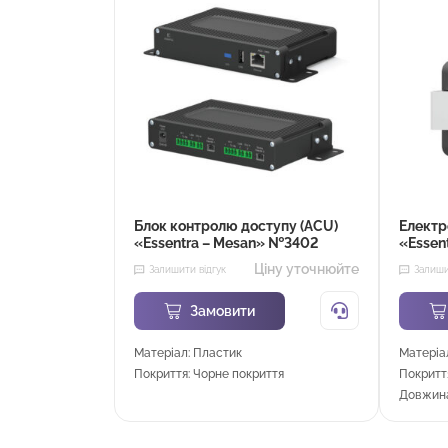
Блок контролю доступу (ACU)
Електр
«Essentra – Mesan» №3402
«Essen
Ціну уточнюйте
Залишити відгук
Залиши
Замовити
Матеріал: Пластик
Матеріа
Покриття: Чорне покриття
Покритт
Довжина