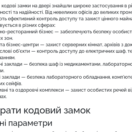
 кодові замки на двері знайшли широке застосування в р
ності та надійності. Від невеликих офісів до великих про
ть ефективний контроль доступу та захист цінного майн
ується в різних сферах:
но-ресторанний бізнес — забезпечують безпеку особисти
х зон.
 та бізнес-центри — захист серверних кімнат, архівів з до
лові об'єкти — контроль доступу до електричних шаф, те
анням.
і заклади — безпека шаф із медикаментами, лабораторно
и.
і заклади — безпека лабораторного обладнання, комп'ютер
их сейфів.
вні та оздоровчі комплекси — захист особистих речей від
ах.
брати кодовий замок
чні параметри