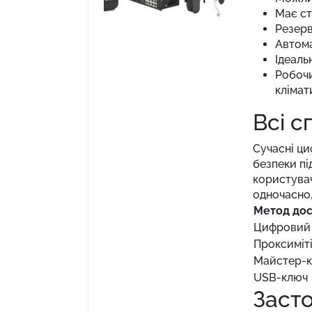
Має ст
Резерв
Автома
Ідеаль
Робочи
клімат
Всі с
Сучасні ци
безпеки пі
користувач
одночасно,
Метод дос
Цифровий 
Проксиміт
Майстер-
USB-ключ
Засто