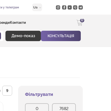
Ua
и у телеграм
0
ренди
Контакти
Демо-показ
КОНСУЛЬТАЦІЯ
и
Фільтрувати