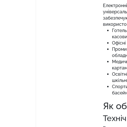
Електронні
універсаль
забезпечую
використов
Готель
касови
Офісні
Промис
обладн
Медичн
картам
Освітн
шкільн
Спорти
басейн
Як о
Техні