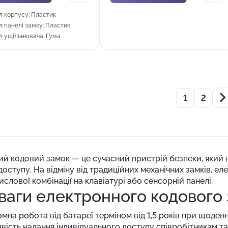
л корпусу: Пластик
л панелі замку: Пластик
л ущільнювача: Гума
1
2
ий кодовий замок — це сучасний пристрій безпеки, який
оступу. На відміну від традиційних механічних замків, е
ислової комбінації на клавіатурі або сенсорній панелі.
ваги електронного кодового
мна робота від батареї терміном від 1,5 років при щоде
ість надання індивідуального доступу співробітникам та