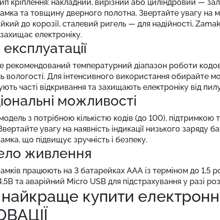
ип кріплення: накладний, вирізний або циліндровий — зал
амка та товщину дверного полотна. Звертайте увагу на 
тійкий до корозії, сталевий ригель — для надійності, Zama
захищає електроніку.
 експлуатації
 рекомендований температурний діапазон роботи кодовог
ень вологості. Для інтенсивного використання обирайте м
ують часті відкривання та захищають електроніку від пилу
іональні можливості
одель з потрібною кількістю кодів (до 100), підтримкою
вертайте увагу на наявність індикації низького заряду б
замка, що підвищує зручність і безпеку.
ло живлення
замків працюють на 3 батарейках AAA із терміном до 1,5 
,5В та аварійний Micro USB для підстрахування у разі ро
 найкраще купити електронн
ОВАЦІЇ