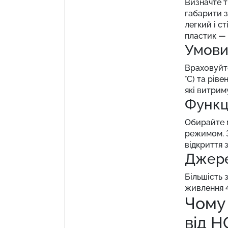
Визначте т
габарити з
легкий і с
пластик — 
Умови
Враховуйте
°C) та рів
які витрим
Функц
Обирайте м
режимом. З
відкриття 
Джере
Більшість 
живлення 4
Чому
від Н