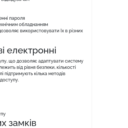
енні пароля
ехнічним обладнанням
дозволяє використовувати їх в різних
ві електронні
тупу, що дозволяє адаптувати систему
ежить від рівня безпеки, кількості
і підтримують кілька методів
 доступу.
упу
х замків