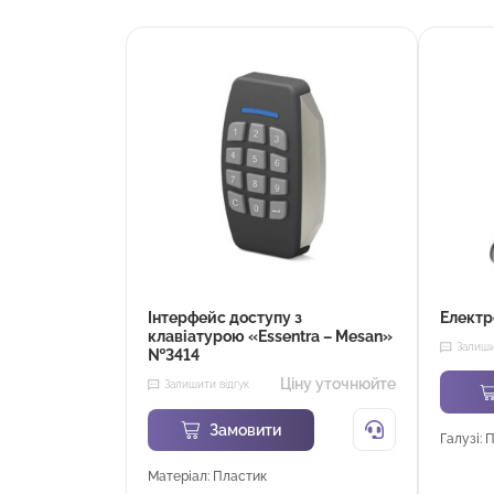
Інтерфейс доступу з
Електр
клавіатурою «Essentra – Mesan»
Залиши
№3414
Ціну уточнюйте
Залишити відгук
Замовити
Галузі: 
Матеріал: Пластик