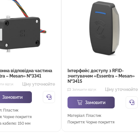
онна відповідна частина
Інтерфейс доступу з RFID-
tra – Mesan» №3341
зчитувачем «Essentra – Mesan»
№3415
Ціну уточнюйте
ти відгук
Ціну уточнюйте
Залишити відгук
Замовити
Замовити
л: Пластик
Матеріал: Пластик
я: Чорне покриття
Покриття: Чорне покриття
 кабелю: 150 мм