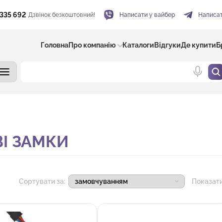
 335 692
Дзвінок безкоштовний!
Написати у вайбер
Написат
Головна
Про компанію
Каталоги
Відгуки
Де купити
Б
І ЗАМКИ
Сортувати за:
Показат