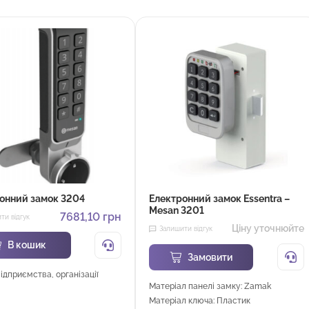
онний замок 3204
Електронний замок Essentra –
Mesan 3201
7681,10
грн
ти відгук
Ціну уточнюйте
Залишити відгук
В кошик
Замовити
Підприємства, організації
Матеріал панелі замку: Zamak
Матеріал ключа: Пластик