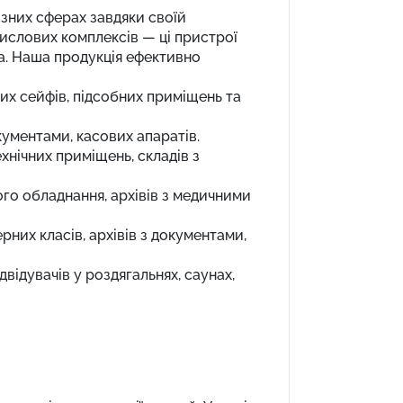
ізних сферах завдяки своїй
мислових комплексів — ці пристрої
а. Наша продукція ефективно
х сейфів, підсобних приміщень та
кументами, касових апаратів.
хнічних приміщень, складів з
го обладнання, архівів з медичними
них класів, архівів з документами,
відувачів у роздягальнях, саунах,