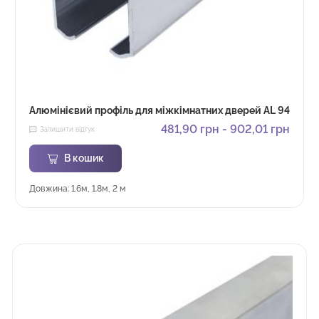
Алюмінієвий профіль для міжкімнатних дверей AL 94
481,90
грн
-
902,01
грн
Залишити відгук
В кошик
Довжина: 1.6м, 1.8м, 2 м