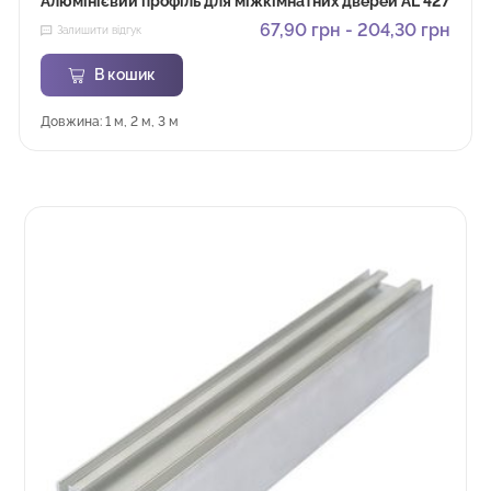
Алюмінієвий профіль для міжкімнатних дверей AL 427
67,90
грн
-
204,30
грн
Залишити відгук
В кошик
Довжина: 1 м, 2 м, 3 м