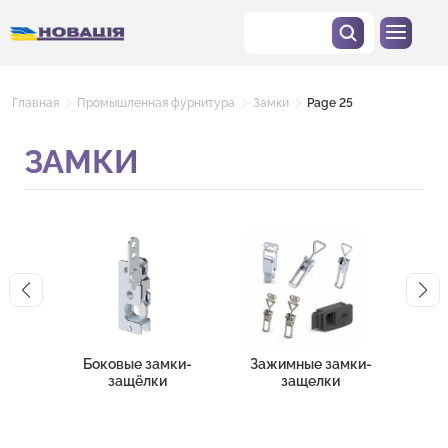
Главная
Промышленная фурнитура
Замки
Page 25
ЗАМКИ
Боковые замки-
Зажимные замки-
Зам
защёлки
защелки
эл