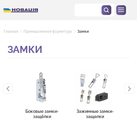
Главная
Промышленная фурнитура
Замки
ЗАМКИ
Боковые замки-
Зажимные замки-
Зам
защёлки
защелки
эл