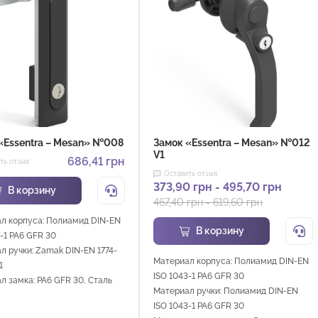
«Essentra – Mesan» №008
Замок «Essentra – Mesan» №012
V1
686,41
грн
ть отзыв
Оставить отзыв
373,90
грн
-
495,70
грн
В корзину
467,40
грн
-
619,60
грн
л корпуса: Полиамид DIN-EN
В корзину
-1 PA6 GFR 30
л ручки: Zamak DIN-EN 1774-
Материал корпуса: Полиамид DIN-EN
1
ISO 1043-1 PA6 GFR 30
л замка: PA6 GFR 30, Сталь
Материал ручки: Полиамид DIN-EN
ISO 1043-1 PA6 GFR 30