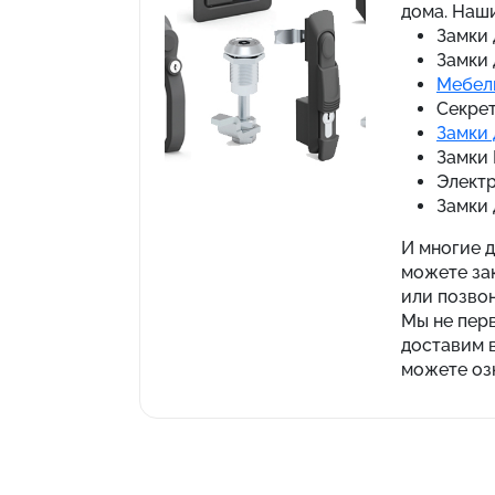
дома. Наш
Замки 
Замки 
Мебел
Секрет
Замки 
Замки 
Электр
Замки 
И многие 
можете зак
или позво
Мы не пер
доставим в
можете оз