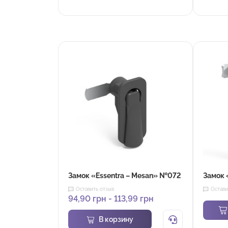
Замок «Essentra – Mesan» №072
Замок 
Оставить отзыв
Остави
94,90
грн
-
113,99
грн
В корзину