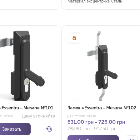
Материал эксцентрика: Сталь
Sale!
«Essentra – Mesan» №101
Замок «Essentra – Mesan» №102
Цену уточняйте
ть отзыв
Оставить отзыв
631,00
грн
-
726,00
грн
788,80
грн
-
907,50
грн
Заказать