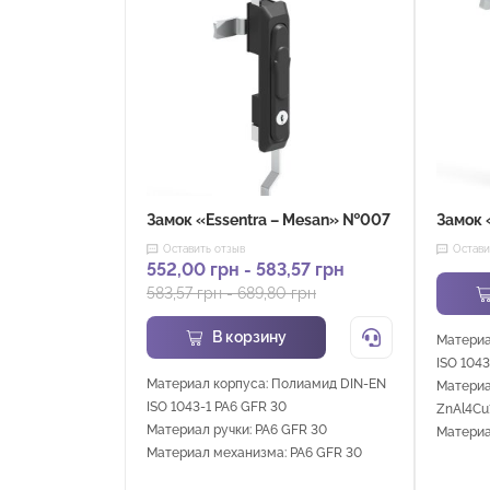
Замок «Essentra – Mesan» №007
Замок 
Оставить отзыв
Остави
552,00
грн
-
583,57
грн
583,57
грн
-
689,80
грн
В корзину
Материа
ISO 1043
Материал корпуса: Полиамид DIN-EN
Материа
ISO 1043-1 PA6 GFR 30
ZnAl4Cu
Материал ручки: PA6 GFR 30
Материа
Материал механизма: PA6 GFR 30