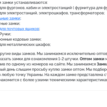
и замки устанавливаются:
для фургонов, кабин и электростанций ( фурнитура для фу
для электростанций, электрошкафов, трансформаторов;
ьные замки
;
ные замки;
для почтовых ящиков
;
Ручки;
онные кодовые замки;
для металлических шкафов;
другие виды замков. Мы занимаемся исключительно опто
азать замки для ознакомления 1-2 штучки.
Оптом замки
м
нив по одному из номеров на сайте. Мы занимаемся
Замк
вый день слышим просьбу куплю замки оптом. Мы подберё
 любую точку Украины. На каждом замке представлена ст
накомится с более узкими техническими характеристика