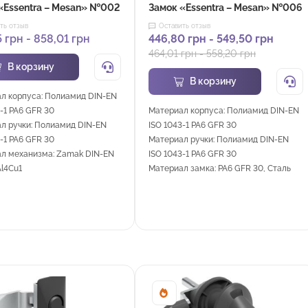
«Essentra – Mesan» №002
Замок «Essentra – Mesan» №006
ть отзыв
Оставить отзыв
5
грн
-
858,01
грн
446,80
грн
-
549,50
грн
464,01
грн
-
558,20
грн
В корзину
В корзину
л корпуса: Полиамид DIN-EN
-1 PA6 GFR 30
Материал корпуса: Полиамид DIN-EN
л ручки: Полиамид DIN-EN
ISO 1043-1 PA6 GFR 30
-1 PA6 GFR 30
Материал ручки: Полиамид DIN-EN
л механизма: Zamak DIN-EN
ISO 1043-1 PA6 GFR 30
Al4Cu1
Материал замка: PA6 GFR 30, Сталь
Sale!