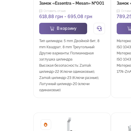
Замок «Essentra – Mesan» №001
Замок 
Оставить отзыв
Остави
618,88
грн
-
695,08
грн
789,2
В корзину
Тип цилиндра: 5 mm Двойной бит, 8
Материа
mm Квадрат, 8 mm Треугольный
ISO 1043
Другие варианты: Полиамидная
Материа
заглушка цилиндра
ISO 1043
Высокая безопасность: Zamak
Материа
цилиндр-22 (Ключи одинаковые),
1774-Zn
Zamak цилиндр-23 (Ключи разные),
Латунный цилиндр-20 (ключи
одинаковые)
Sale!