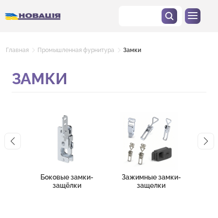
Главная
Промышленная фурнитура
Замки
ЗАМКИ
Боковые замки-
Зажимные замки-
Зам
защёлки
защелки
эл