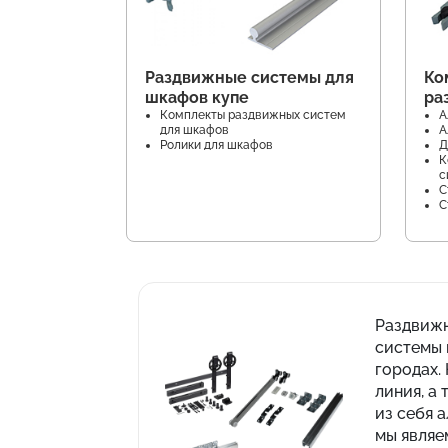
Раздвижные системы для
Ко
шкафов купе
ра
Комплекты раздвижных систем
А
для шкафов
А
Ролики для шкафов
Д
К
с
С
С
Раздвижн
системы 
городах.
линия, а
из себя 
мы являе