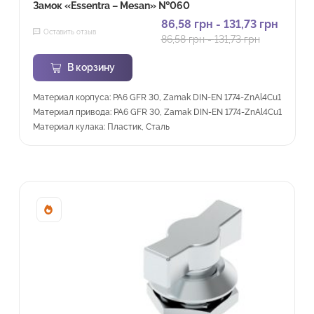
Замок «Essentra – Mesan» №060
86,58
грн
-
131,73
грн
Оставить отзыв
86,58
грн
-
131,73
грн
В корзину
Материал корпуса: PA6 GFR 30, Zamak DIN-EN 1774-ZnAl4Cu1
Материал привода: PA6 GFR 30, Zamak DIN-EN 1774-ZnAl4Cu1
Материал кулака: Пластик, Сталь
Sale!