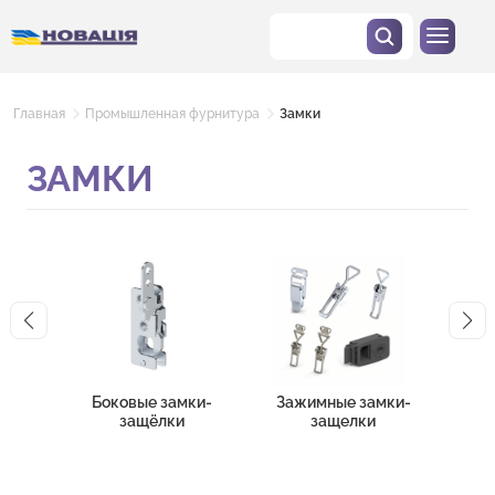
Главная
Промышленная фурнитура
Замки
ЗАМКИ
Боковые замки-
Зажимные замки-
Зам
защёлки
защелки
эл