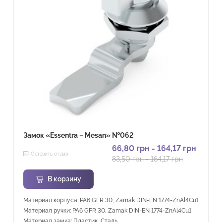
Замок «Essentra – Mesan» №062
66,80
грн
-
164,17
грн
Оставить отзыв
83,50
грн
-
164,17
грн
В корзину
Материал корпуса: PA6 GFR 30, Zamak DIN-EN 1774-ZnAl4Cu1
Материал ручки: PA6 GFR 30, Zamak DIN-EN 1774-ZnAl4Cu1
Материал замка: Пластик, Сталь