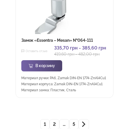
Замок «Essentra – Mesan» №064-111
335,70
грн
-
385,60
грн
Оставить отзыв
419,60
грн
-
482,00
грн
В корзину
Материал ручки: PA6, Zamak DIN-EN 1774-ZnAl4Cu1
Материал корпуса: Zamak DIN-EN 1774-ZnAl4Cu1
Материал замка: Пластик, Сталь
1
2
…
5