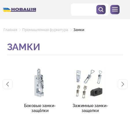
Главная
Промышленная фурнитура
Замки
ЗАМКИ
Боковые замки-
Зажимные замки-
Зам
защёлки
защелки
эл