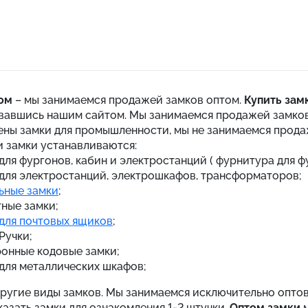
ом
– мы занимаемся продажей замков оптом.
Купить зам
вавшись нашим сайтом. Мы занимаемся продажей замков
ены замки для промышленности, мы не занимаемся прода
и замки устанавливаются:
для фургонов, кабин и электростанций ( фурнитура для фу
для электростанций, электрошкафов, трансформаторов;
ьные замки
;
ные замки;
для почтовых ящиков
;
Ручки;
онные кодовые замки;
для металлических шкафов;
другие виды замков. Мы занимаемся исключительно опто
азать замки для ознакомления 1-2 штучки.
Оптом замки
м