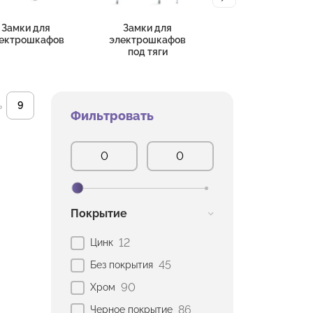
Замки для
Замки для
Замки секретные
ектрошкафов
электрошкафов
под тяги
ь
Фильтровать
Покрытие
12
Цинк
45
Без покрытия
90
Хром
86
Черное покрытие