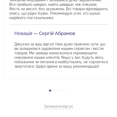
Замовляв нещодавно і залишився дуже задоволений.
Все прийшло швидко, навіть швидше, ніж очікував.
Якість на висоті, без зауважень. Всі товари відповідають
опису, що рідко буває. Рекомендую усім, хто шукає
надійного постачальника.
Новація — Сергій Абрамов
Дякуємо за ваш відгук! Нам дуже приємно чути, що
ви залишилися задоволені нашим сервісом і якістю
товарів. Ми завжди намагаємося перевершити
очікування наших клієнтів. Якщо у вас будуть якісь
побажання чи питання в майбутньому, не соромтеся
звертатися. Щиро вдячні за вашу рекомендацію!
Залишити відгук