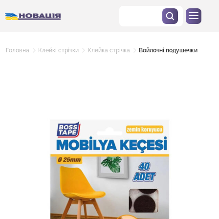
Головна
Клейкі стрічки
Клейка стрічка
Войлочні подушечки