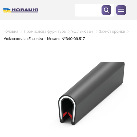
Головна
Промислова фурнітура
Ущільнювачі
Захист кромки
Ущільнювач «Essentra – Mesan» №340.09.517