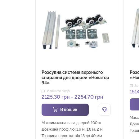
Розсувна система верхнього
Роз
спирання для дверей «Новатор
«Но
94»
За
151
Залишити відгук
2125,30
грн
-
2254,70
грн
В кошик
Макс
Максимальна вага дверей: 100 кг
Довжи
Довжина профілю: 1,6 м, 1,8 м, 2 м
Товщ
Товщина полотна: від 18 до 40 мм