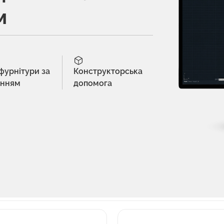
м
 фурнітури за
Конструкторська
енням
допомога