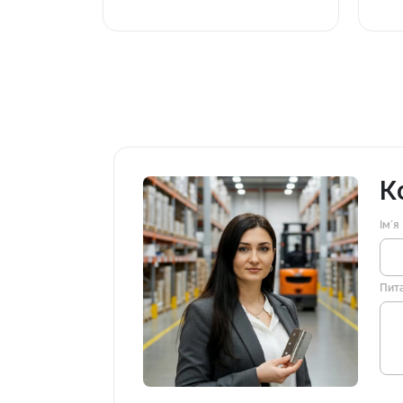
К
Імʼя
Пит