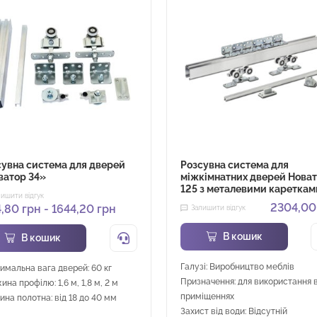
сувна система для дверей
Розсувна система для
ватор 34»
міжкімнатних дверей Нова
125 з металевими кареткам
лишити відгук
2304,0
4,80
грн
-
1644,20
грн
Залишити відгук
В кошик
В кошик
Галузі: Виробництво меблів
имальна вага дверей: 60 кг
Призначення: для використання 
на профілю: 1,6 м, 1,8 м, 2 м
приміщеннях
ина полотна: від 18 до 40 мм
Захист від води: Відсутній