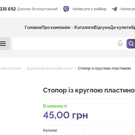
 335 692
Дзвінок безкоштовний!
Написати у вайбер
Написат
Головна
Про компанію
Каталоги
Відгуки
Де купити
Б
вних систем
Доводчики для шафи купе
Стопор із круглою пластиною
Стопор із круглою пластин
В наявності
45,00
грн
Каталог