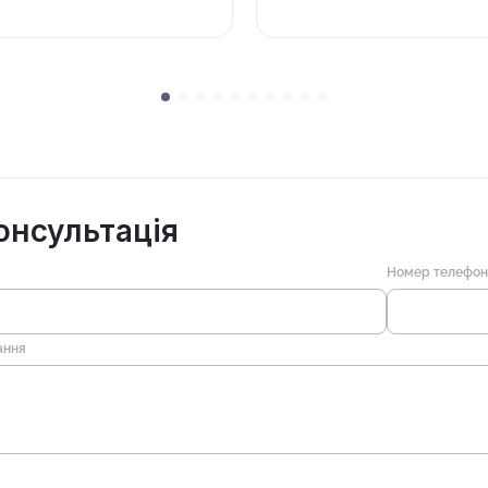
онсультація
Номер телефо
ання