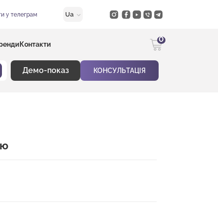
Ua
и у телеграм
0
ренди
Контакти
Демо-показ
КОНСУЛЬТАЦІЯ
ою