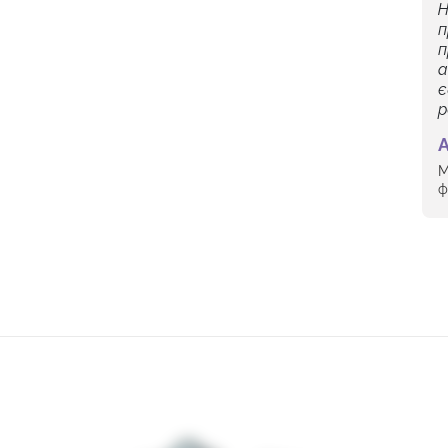
Н
п
п
а
є
р
А
М
ф