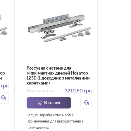
Розсувна система для
Розсувна 
тор
міжкімнатних дверей Новатор
Новатор 1
и
125D (1 доводчик з металевими
металевим
каретками)
0
грн
Залишити ві
3210,50
грн
Залишити відгук
В
В кошик
Галузі: Вир
Галузі: Виробництво меблів
в
Призначення
Призначення: для використання в
приміщення
приміщеннях
Захист від в