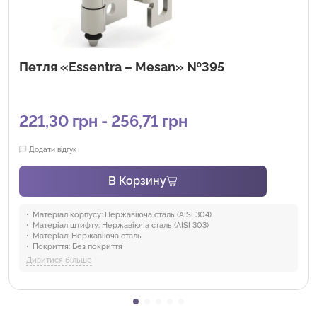
Петля «Essentra – Mesan» №395
221,30 грн - 256,71 грн
Додати відгук
В Корзину
Матеріал корпусу:
Нержавіюча сталь (AISI 304)
Матеріал штифту:
Нержавіюча сталь (AISI 303)
Матеріал:
Нержавіюча сталь
Покриття:
Без покриття
Версія:
V1, V2
Дивитися більше
Галузі:
Промисловість та обладнання, Торгівля та HoReCa