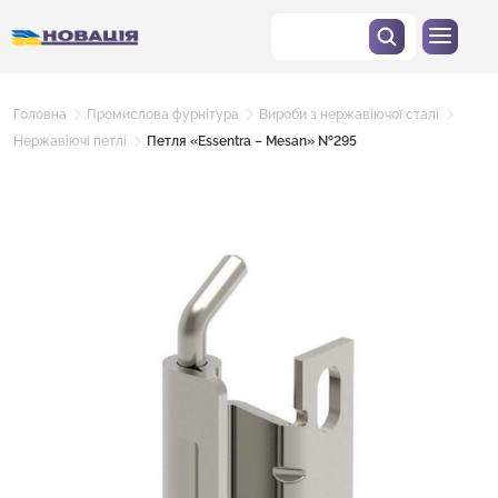
Головна
Промислова фурнітура
Вироби з нержавіючої сталі
Нержавіючі петлі
Петля «Essentra – Mesan» №295