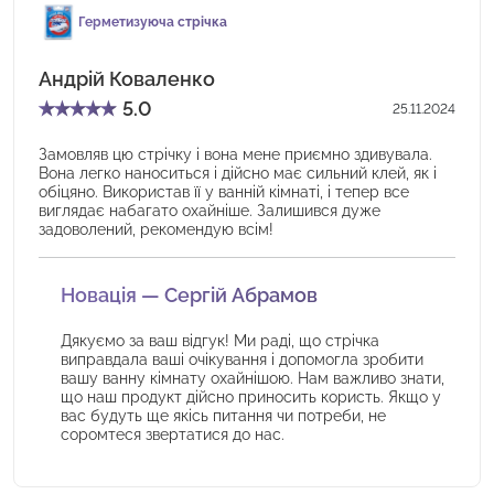
Герметизуюча стрічка
Андрій Коваленко
★
★
★
★
★
5.0
25.11.2024
Замовляв цю стрічку і вона мене приємно здивувала.
Вона легко наноситься і дійсно має сильний клей, як і
обіцяно. Використав її у ванній кімнаті, і тепер все
виглядає набагато охайніше. Залишився дуже
задоволений, рекомендую всім!
Новація — Сергій Абрамов
Дякуємо за ваш відгук! Ми раді, що стрічка
виправдала ваші очікування і допомогла зробити
вашу ванну кімнату охайнішою. Нам важливо знати,
що наш продукт дійсно приносить користь. Якщо у
вас будуть ще якісь питання чи потреби, не
соромтеся звертатися до нас.