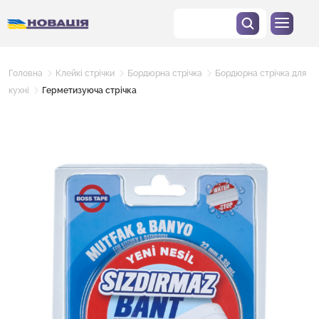
Головна
Клейкі стрічки
Бордюрна стрічка
Бордюрна стрічка для
кухні
Герметизуюча стрічка