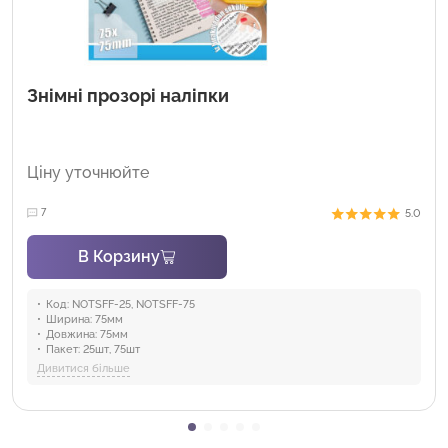
Знімні прозорі наліпки
Ціну уточнюйте
5.0
7
В Корзину
Код:
NOTSFF-25, NOTSFF-75
Ширина:
75мм
Довжина:
75мм
Пакет:
25шт, 75шт
Кількість в коробці:
48
Дивитися більше
Особливість:
Канцелярська, Прозора