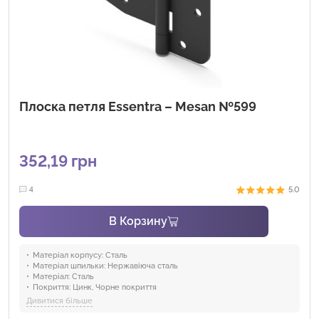
Плоска петля Essentra – Mesan №599
352,19 грн
5.0
4
В Корзину
Матеріал корпусу:
Сталь
Матеріал шпильки:
Нержавіюча сталь
Матеріал:
Сталь
Покриття:
Цинк, Чорне покриття
Кут відкриття:
180°
Дивитися більше
Галузі:
Електроенергетика , комунікації, Промисловість та