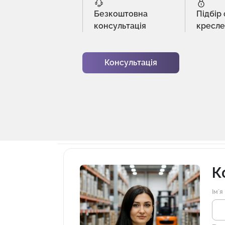
Безкоштовна
Підбір
консультація
кресл
Консультація
К
Імʼя