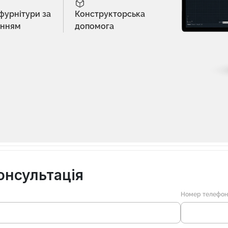
 фурнітури за
Конструкторська
енням
допомога
онсультація
Номер телефо