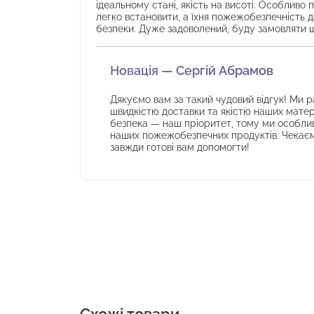
ідеальному стані, якість на висоті. Особливо
легко встановити, а їхня пожежобезпечність д
безпеки. Дуже задоволений, буду замовляти 
Новація — Сергій Абрамов
Дякуємо вам за такий чудовий відгук! Ми р
швидкістю доставки та якістю наших матері
безпека — наш пріоритет, тому ми особлив
наших пожежобезпечних продуктів. Чекаємо
завжди готові вам допомогти!
Cхожі товари