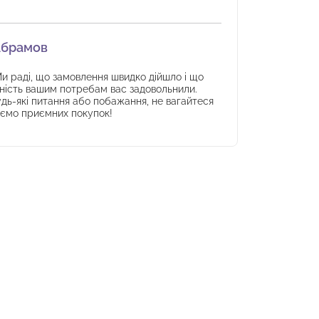
Продукт 
шумоізол
зрозуміл
Абрамов
Нова
Ми раді, що замовлення швидко дійшло і що
ідність вашим потребам вас задовольнили.
дь-які питання або побажання, не вагайтеся
Дуже 
аємо приємних покупок!
проду
шумоі
Якщо 
вам д