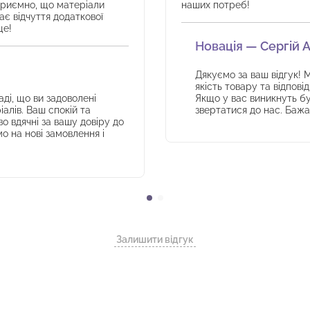
 приємно, що матеріали
наших потреб!
ає відчуття додаткової
ще!
Новація — Сергій 
Дякуємо за ваш відгук! 
якість товару та відпов
аді, що ви задоволені
Якщо у вас виникнуть бу
алів. Ваш спокій та
звертатися до нас. Баж
о вдячні за вашу довіру до
 на нові замовлення і
Залишити відгук