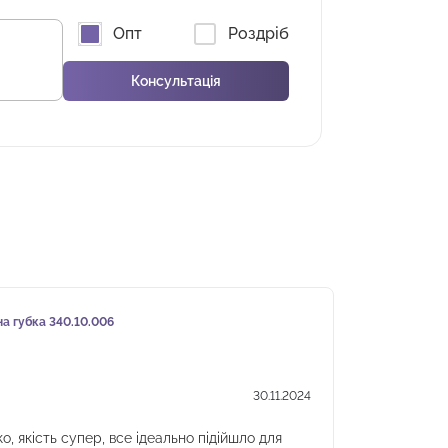
Опт
Роздріб
а губка 340.10.006
Аку
Анаста
★
★
★
★
30.11.2024
 якість супер, все ідеально підійшло для
Замовлен