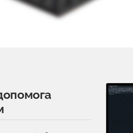
допомога
м