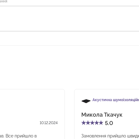
ання
Акустична шумоізоляційн
Микола Ткачук
★
★
★
★
★
5.0
10.12.2024
ав. Все прийшло в
Замовлення прийшло швидко,