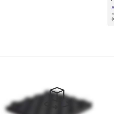
А
М
ф