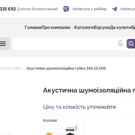
 335 692
Дзвінок безкоштовний!
Написати у вайбер
Написат
Головна
Про компанію
Каталоги
Відгуки
Де купити
Б
стичні губки
Акустична шумоізоляційна губка 340.10.006
Акустична шумоізоляційна 
Ціну та кількість уточнюйте
Каталог