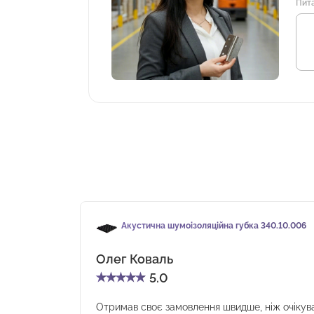
Пит
Акустична шумоізоляційна губка 340.10.006
Олег Коваль
★
★
★
★
★
5.0
Отримав своє замовлення швидше, ніж очікув