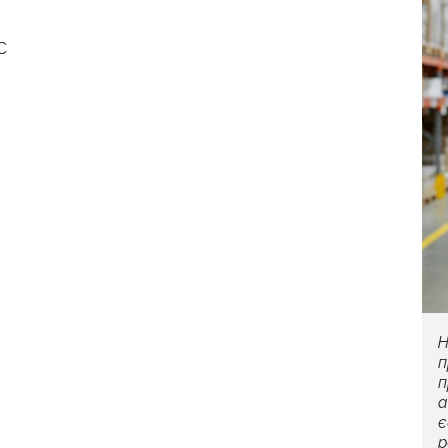
С
Н
п
п
а
є
р