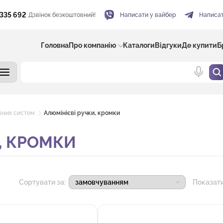
 335 692
Дзвінок безкоштовний!
Написати у вайбер
Написат
Головна
Про компанію
Каталоги
Відгуки
Де купити
Б
вних систем
Алюмінієві ручки, кромки
, КРОМКИ
Сортувати за:
Показат