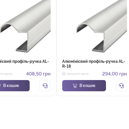
ієвий профіль-ручка AL-
Алюмінієвий профіль-ручка AL-
R-18
408,50
грн
294,00
грн
ти відгук
Залишити відгук
В кошик
В кошик