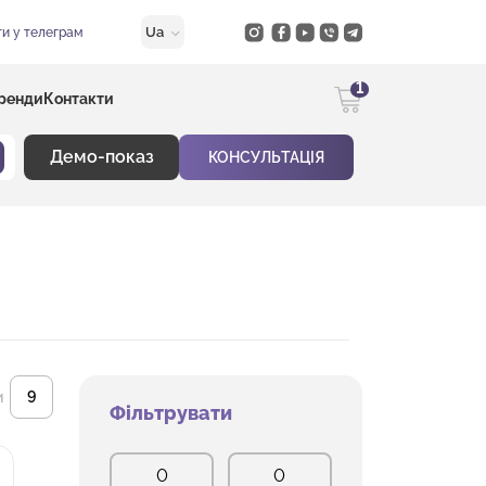
Ua
и у телеграм
1
ренди
Контакти
Демо-показ
КОНСУЛЬТАЦІЯ
и
Фільтрувати