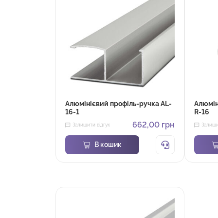
Алюмінієвий профіль-ручка AL-
Алюмін
16-1
R-16
662,00
грн
Залишити відгук
Залиши
В кошик