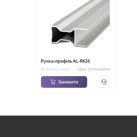
Ручка-профіль AL-RK16
Ціну уточнюйте
Залишити відгук
Замовити