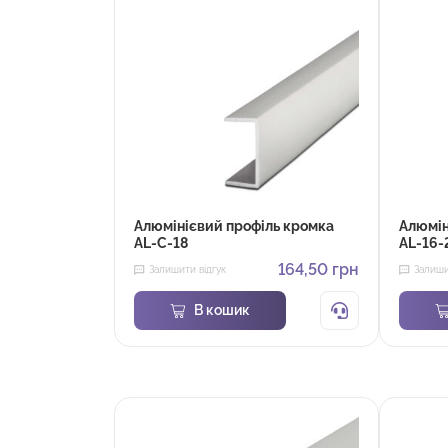
Алюмінієвий профіль кромка
Алюмін
AL-С-18
AL-16-
164,50
грн
Залишити відгук
Залиши
В кошик