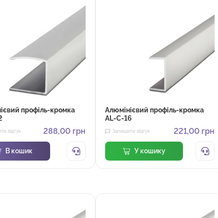
ієвий профіль-кромка
Алюмінієвий профіль-кромка
2
AL-С-16
288,00
грн
221,00
грн
ти відгук
Залишити відгук
В кошик
У кошику