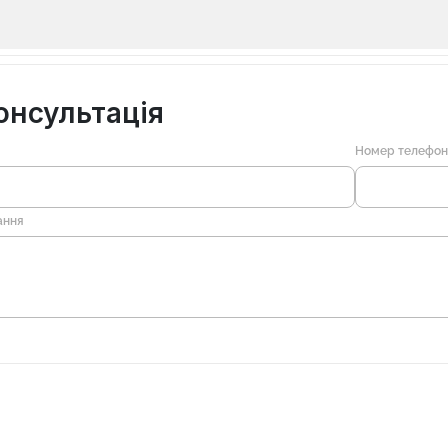
онсультація
Номер телефо
ання