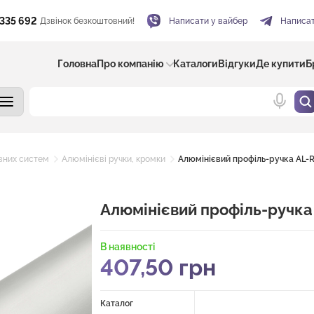
 335 692
Дзвінок безкоштовний!
Написати у вайбер
Написат
Головна
Про компанію
Каталоги
Відгуки
Де купити
Б
вних систем
Алюмінієві ручки, кромки
Алюмінієвий профіль-ручка AL-R
Алюмінієвий профіль-ручка
В наявності
407,50
грн
Каталог