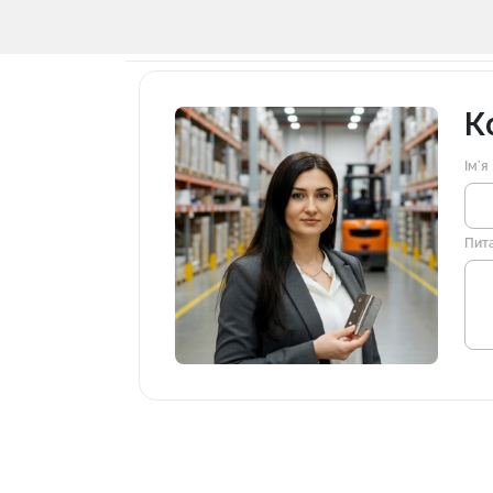
К
Імʼя
Пит