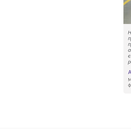
Н
п
п
а
є
р
А
М
ф