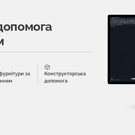
допомога
м
 фурнітури за
Конструкторська
енням
допомога