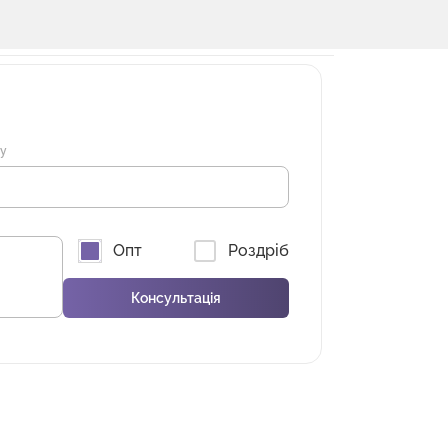
ну
Опт
Роздріб