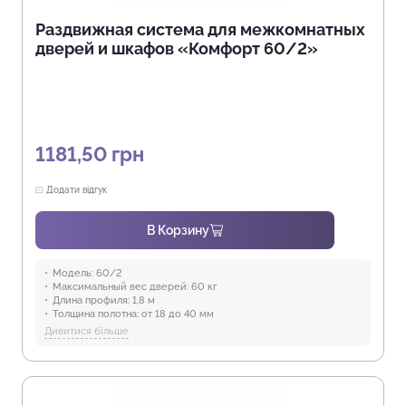
Раздвижная система для межкомнатных
дверей и шкафов «Комфорт 60/2»
1181,50
грн
Додати відгук
В Корзину
Модель:
60/2
Максимальный вес дверей:
60 кг
Длина профиля:
1,8 м
Толщина полотна:
от 18 до 40 мм
Отрасли:
Производство мебели
Дивитися більше
Предназначение:
для использования в помещениях
Защита от воды:
Отсутствует