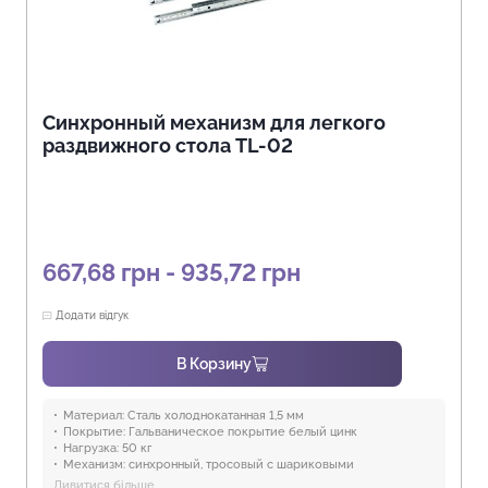
Синхронный механизм для легкого
раздвижного стола TL-02
667,68 грн - 935,72 грн
Додати відгук
В Корзину
Материал:
Сталь холоднокатанная 1,5 мм
Покрытие:
Гальваническое покрытие белый цинк
Нагрузка:
50 кг
Механизм:
синхронный, тросовый с шариковыми
направляющими, с фиксацией троса в любом положении
Дивитися більше