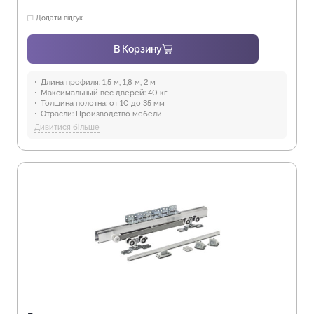
Додати відгук
В Корзину
Длина профиля:
1,5 м, 1,8 м, 2 м
Максимальный вес дверей:
40 кг
Толщина полотна:
от 10 до 35 мм
Отрасли:
Производство мебели
Предназначение:
для использования в помещениях
Дивитися більше
Защита от воды:
Отсутствует