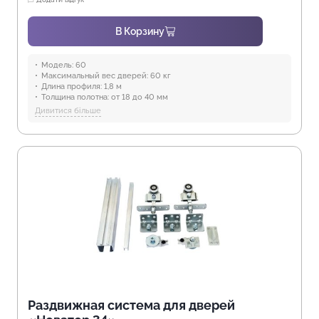
В Корзину
Модель:
60
Максимальный вес дверей:
60 кг
Длина профиля:
1,8 м
Толщина полотна:
от 18 до 40 мм
Отрасли:
Производство мебели
Дивитися більше
Предназначение:
для использования в помещениях
Защита от воды:
Отсутствует
Раздвижная система для дверей