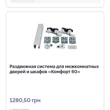
Длина механизма в закрытом состоянии, (мм):
1000, 560, 600,
610, 650, 700, 750, 770, 800, 850, 900, 950
Длина подвижной части (крыла), (мм):
235, 240, 245, 250, 265,
297, 300, 350, 355, 400, 80, 90
Открытие механизма, (мм):
350, 400, 420, 430, 460, 520, 530,
535, 620, 650
Длина механизма в открытом состоянии, (мм):
1000, 1030,
1052, 1065, 1100, 1240, 1250, 1300, 1450, 560, 600, 700, 800,
820, 850, 910, 950
Отрасли:
Производство мебели, Торговля и HoReCa
Раздвижная система для межкомнатных
дверей и шкафов «Комфорт 60»
1280,50
грн
Додати відгук