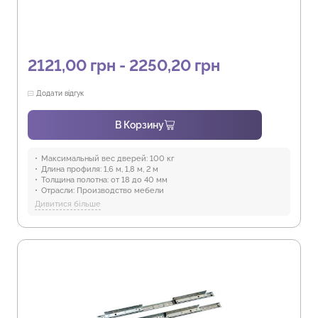
2121,00 грн - 2250,20 грн
Додати відгук
В Корзину
Максимальный вес дверей:
100 кг
Длина профиля:
1,6 м, 1,8 м, 2 м
Толщина полотна:
от 18 до 40 мм
Отрасли:
Производство мебели
Предназначение:
для использования в помещениях
Дивитися більше
Защита от воды:
Отсутствует