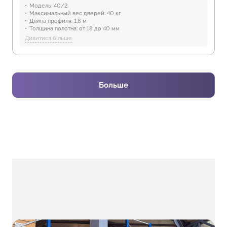
Модель:
40/2
Максимальный вес дверей:
40 кг
Длина профиля:
1,8 м
Толщина полотна:
от 18 до 40 мм
Отрасли:
Производство мебели
Дивитися більше
Предназначение:
для использования в помещениях
Защита от воды:
Отсутствует
Больше