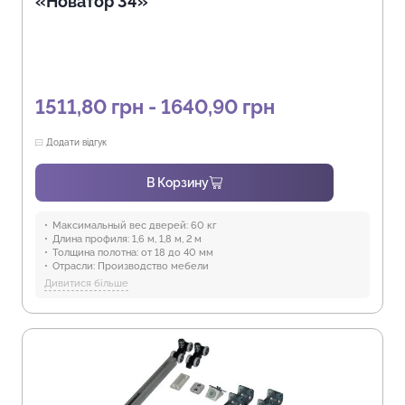
«Новатор 34»
1511,80 грн - 1640,90 грн
Додати відгук
В Корзину
Максимальный вес дверей:
60 кг
Длина профиля:
1,6 м, 1,8 м, 2 м
Толщина полотна:
от 18 до 40 мм
Отрасли:
Производство мебели
Предназначение:
для использования в помещениях
Дивитися більше
Защита от воды:
Отсутствует