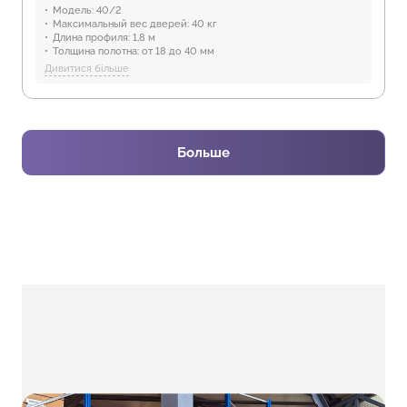
Модель:
40/2
Максимальный вес дверей:
40 кг
Длина профиля:
1,8 м
Толщина полотна:
от 18 до 40 мм
Отрасли:
Производство мебели
Дивитися більше
Предназначение:
для использования в помещениях
Защита от воды:
Отсутствует
Больше