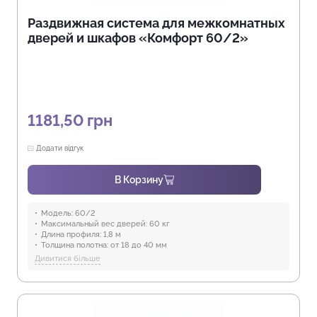
Раздвижная система для межкомнатных
дверей и шкафов «Комфорт 60/2»
1181,50
грн
Додати відгук
В Корзину
Модель:
60/2
Максимальный вес дверей:
60 кг
Длина профиля:
1,8 м
Толщина полотна:
от 18 до 40 мм
Отрасли:
Производство мебели
Дивитися більше
Предназначение:
для использования в помещениях
Защита от воды:
Отсутствует