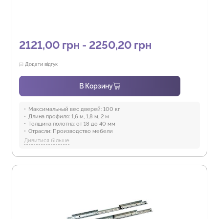
2121,00 грн - 2250,20 грн
Додати відгук
В Корзину
Максимальный вес дверей:
100 кг
Длина профиля:
1,6 м, 1,8 м, 2 м
Толщина полотна:
от 18 до 40 мм
Отрасли:
Производство мебели
Предназначение:
для использования в помещениях
Дивитися більше
Защита от воды:
Отсутствует