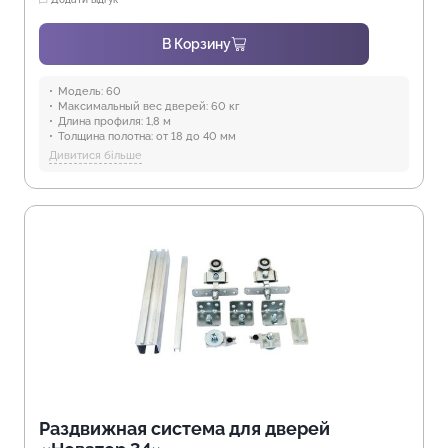
В Корзину
Модель:
60
Максимальный вес дверей:
60 кг
Длина профиля:
1,8 м
Толщина полотна:
от 18 до 40 мм
Отрасли:
Производство мебели
Дивитися більше
Предназначение:
для использования в помещениях
Защита от воды:
Отсутствует
Раздвижная система для дверей