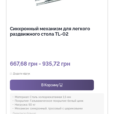
Синхронный механизм для легкого
раздвижного стола TL-02
667,68 грн - 935,72 грн
Додати відгук
В Корзину
Материал:
Сталь холоднокатанная 1,5 мм
Покрытие:
Гальваническое покрытие белый цинк
Нагрузка:
50 кг
Механизм:
синхронный, тросовый с шариковыми
направляющими, с фиксацией троса в любом положении
Дивитися більше