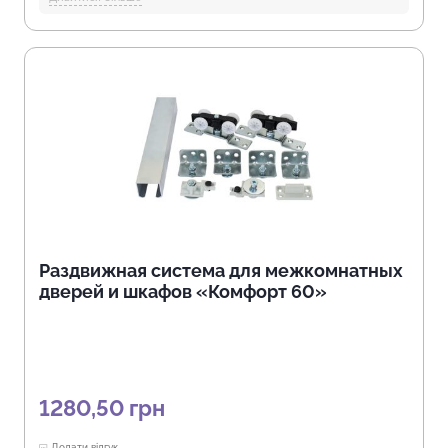
Длина механизма в закрытом состоянии, (мм):
1000, 560, 600,
610, 650, 700, 750, 770, 800, 850, 900, 950
Длина подвижной части (крыла), (мм):
235, 240, 245, 250, 265,
297, 300, 350, 355, 400, 80, 90
Открытие механизма, (мм):
350, 400, 420, 430, 460, 520, 530,
535, 620, 650
Длина механизма в открытом состоянии, (мм):
1000, 1030,
1052, 1065, 1100, 1240, 1250, 1300, 1450, 560, 600, 700, 800,
820, 850, 910, 950
Отрасли:
Производство мебели, Торговля и HoReCa
Раздвижная система для межкомнатных
дверей и шкафов «Комфорт 60»
1280,50
грн
Додати відгук