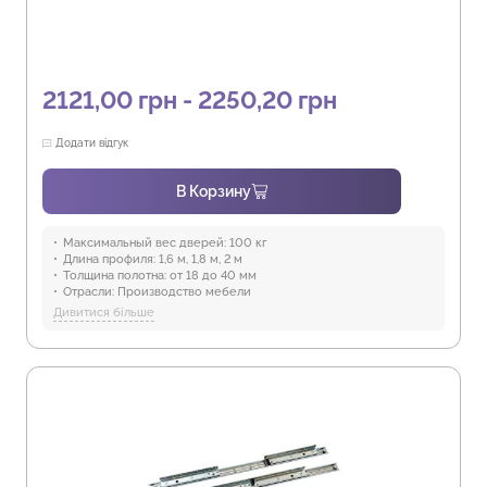
2121,00 грн - 2250,20 грн
Додати відгук
В Корзину
Максимальный вес дверей:
100 кг
Длина профиля:
1,6 м, 1,8 м, 2 м
Толщина полотна:
от 18 до 40 мм
Отрасли:
Производство мебели
Предназначение:
для использования в помещениях
Дивитися більше
Защита от воды:
Отсутствует