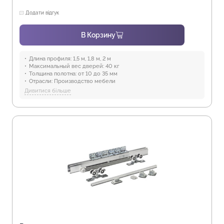
Додати відгук
В Корзину
Длина профиля:
1,5 м, 1,8 м, 2 м
Максимальный вес дверей:
40 кг
Толщина полотна:
от 10 до 35 мм
Отрасли:
Производство мебели
Предназначение:
для использования в помещениях
Дивитися більше
Защита от воды:
Отсутствует