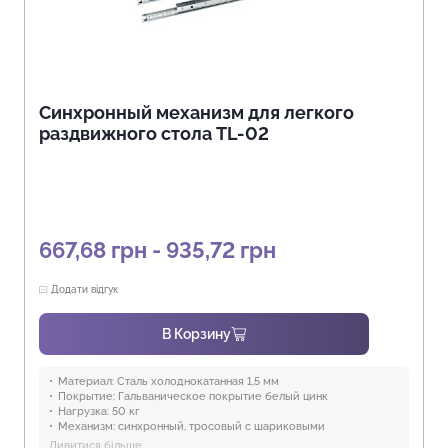
Синхронный механизм для легкого
раздвижного стола TL-02
667,68 грн - 935,72 грн
Додати відгук
В Корзину
Материал:
Сталь холоднокатанная 1,5 мм
Покрытие:
Гальваническое покрытие белый цинк
Нагрузка:
50 кг
Механизм:
синхронный, тросовый с шариковыми
направляющими, с фиксацией троса в любом положении
Дивитися більше