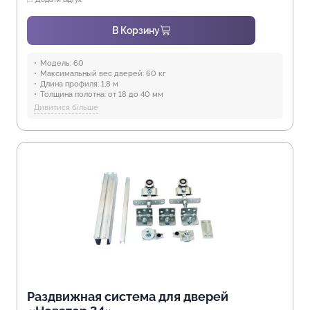
В Корзину
Модель:
60
Максимальный вес дверей:
60 кг
Длина профиля:
1,8 м
Толщина полотна:
от 18 до 40 мм
Отрасли:
Производство мебели
Дивитися більше
Предназначение:
для использования в помещениях
Защита от воды:
Отсутствует
Раздвижная система для дверей