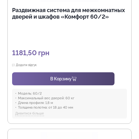
Раздвижная система для межкомнатных
дверей и шкафов «Комфорт 60/2»
1181,50
грн
Додати відгук
В Корзину
Модель:
60/2
Максимальный вес дверей:
60 кг
Длина профиля:
1,8 м
Толщина полотна:
от 18 до 40 мм
Отрасли:
Производство мебели
Дивитися більше
Предназначение:
для использования в помещениях
Защита от воды:
Отсутствует