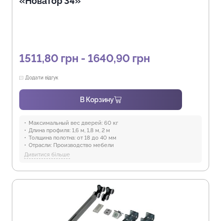
«Новатор 34»
1511,80 грн - 1640,90 грн
Додати відгук
В Корзину
Максимальный вес дверей:
60 кг
Длина профиля:
1,6 м, 1,8 м, 2 м
Толщина полотна:
от 18 до 40 мм
Отрасли:
Производство мебели
Предназначение:
для использования в помещениях
Дивитися більше
Защита от воды:
Отсутствует