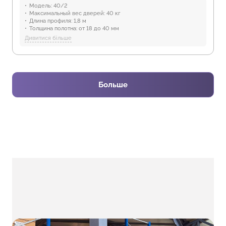
Модель:
40/2
Максимальный вес дверей:
40 кг
Длина профиля:
1,8 м
Толщина полотна:
от 18 до 40 мм
Отрасли:
Производство мебели
Дивитися більше
Предназначение:
для использования в помещениях
Защита от воды:
Отсутствует
Больше