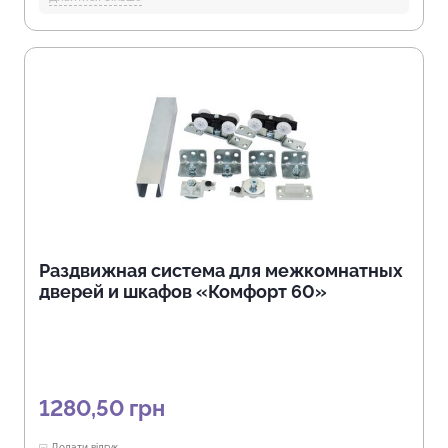
Длина механизма в закрытом состоянии, (мм):
1000, 560, 600,
610, 650, 700, 750, 770, 800, 850, 900, 950
Длина подвижной части (крыла), (мм):
235, 240, 245, 250, 265,
297, 300, 350, 355, 400, 80, 90
Открытие механизма, (мм):
350, 400, 420, 430, 460, 520, 530,
535, 620, 650
Длина механизма в открытом состоянии, (мм):
1000, 1030,
1052, 1065, 1100, 1240, 1250, 1300, 1450, 560, 600, 700, 800,
820, 850, 910, 950
Отрасли:
Производство мебели, Торговля и HoReCa
Раздвижная система для межкомнатных
дверей и шкафов «Комфорт 60»
1280,50
грн
Додати відгук