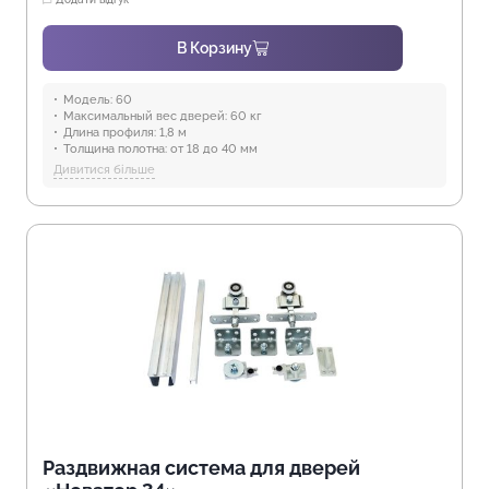
В Корзину
Модель:
60
Максимальный вес дверей:
60 кг
Длина профиля:
1,8 м
Толщина полотна:
от 18 до 40 мм
Отрасли:
Производство мебели
Дивитися більше
Предназначение:
для использования в помещениях
Защита от воды:
Отсутствует
Раздвижная система для дверей