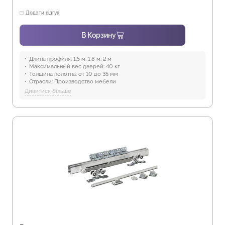
Додати відгук
В Корзину
Длина профиля:
1,5 м, 1,8 м, 2 м
Максимальный вес дверей:
40 кг
Толщина полотна:
от 10 до 35 мм
Отрасли:
Производство мебели
Предназначение:
для использования в помещениях
Дивитися більше
Защита от воды:
Отсутствует