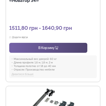
«Новатор 34»
1511,80 грн - 1640,90 грн
Додати відгук
В Корзину
Максимальный вес дверей:
60 кг
Длина профиля:
1,6 м, 1,8 м, 2 м
Толщина полотна:
от 18 до 40 мм
Отрасли:
Производство мебели
Предназначение:
для использования в помещениях
Дивитися більше
Защита от воды:
Отсутствует