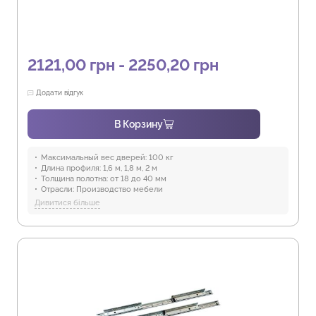
2121,00 грн - 2250,20 грн
Додати відгук
В Корзину
Максимальный вес дверей:
100 кг
Длина профиля:
1,6 м, 1,8 м, 2 м
Толщина полотна:
от 18 до 40 мм
Отрасли:
Производство мебели
Предназначение:
для использования в помещениях
Дивитися більше
Защита от воды:
Отсутствует