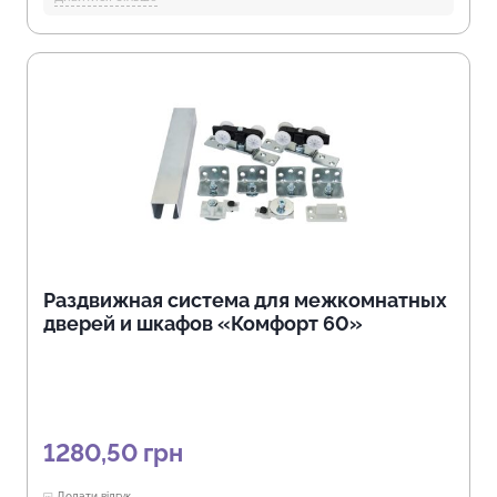
Длина механизма в закрытом состоянии, (мм):
1000, 560, 600,
610, 650, 700, 750, 770, 800, 850, 900, 950
Длина подвижной части (крыла), (мм):
235, 240, 245, 250, 265,
297, 300, 350, 355, 400, 80, 90
Открытие механизма, (мм):
350, 400, 420, 430, 460, 520, 530,
535, 620, 650
Длина механизма в открытом состоянии, (мм):
1000, 1030,
1052, 1065, 1100, 1240, 1250, 1300, 1450, 560, 600, 700, 800,
820, 850, 910, 950
Отрасли:
Производство мебели, Торговля и HoReCa
Раздвижная система для межкомнатных
дверей и шкафов «Комфорт 60»
1280,50
грн
Додати відгук