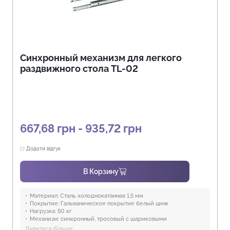
Синхронный механизм для легкого
раздвижного стола TL-02
667,68 грн - 935,72 грн
Додати відгук
В Корзину
Материал:
Сталь холоднокатанная 1,5 мм
Покрытие:
Гальваническое покрытие белый цинк
Нагрузка:
50 кг
Механизм:
синхронный, тросовый с шариковыми
направляющими, с фиксацией троса в любом положении
Дивитися більше