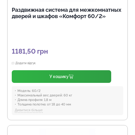
Раздвижная система для межкомнатных
дверей и шкафов «Комфорт 60/2»
1181,50
грн
Додати відгук
У кошику
Модель:
60/2
Максимальный вес дверей:
60 кг
Длина профиля:
1,8 м
Толщина полотна:
от 18 до 40 мм
Отрасли:
Производство мебели
Дивитися більше
Предназначение:
для использования в помещениях
Защита от воды:
Отсутствует