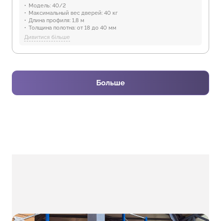
Модель:
40/2
Максимальный вес дверей:
40 кг
Длина профиля:
1,8 м
Толщина полотна:
от 18 до 40 мм
Отрасли:
Производство мебели
Дивитися більше
Предназначение:
для использования в помещениях
Защита от воды:
Отсутствует
Больше