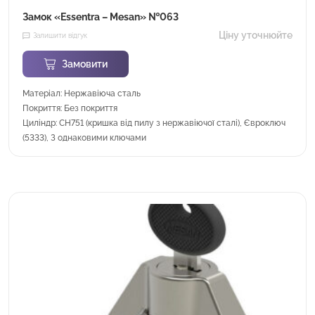
Замок «Essentra – Mesan» №063
Ціну уточнюйте
Залишити відгук
Замовити
Матеріал: Нержавіюча сталь
Покриття: Без покриття
Циліндр: CH751 (кришка від пилу з нержавіючої сталі), Євроключ
(5333), З однаковими ключами