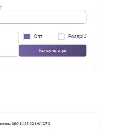
ну
Опт
Роздріб
ючем 060.1.1.15.30 LW (071)
Замо