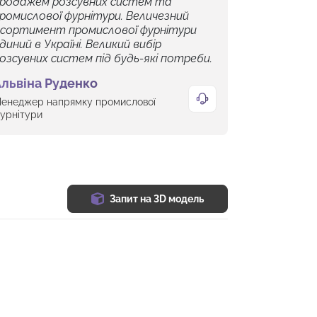
родажем розсувних систем та
ромислової фурнітури. Величезний
сортимент промислової фурнітури
диний в Україні. Великий вибір
озсувних систем під будь-які потреби.
львіна Руденко
енеджер напрямку промислової
урнітури
Запит на 3D модель