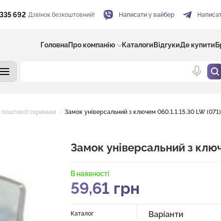
 335 692
Дзвінок безкоштовний!
Написати у вайбер
Написат
Головна
Про компанію
Каталоги
Відгуки
Де купити
Б
 поштової скриньки
Замок універсальний з ключем 060.1.1.15.30 LW (071)
Замок універсальний з ключе
В наявності
59,61
грн
Варіанти
Каталог