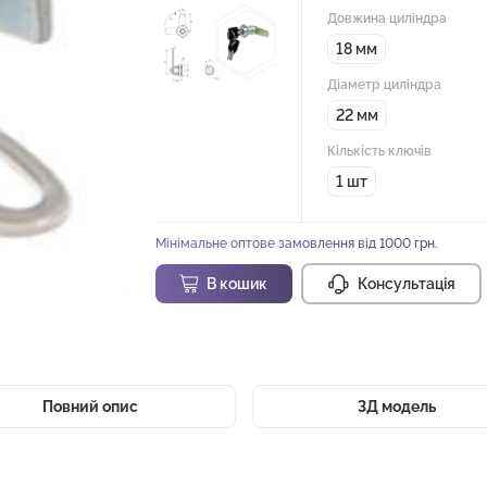
Довжина циліндра
18 мм
Діаметр циліндра
22 мм
Кількість ключів
1 шт
Мінімальне оптове замовлення від 1000 грн.
В кошик
Консультація
Повний опис
3Д модель