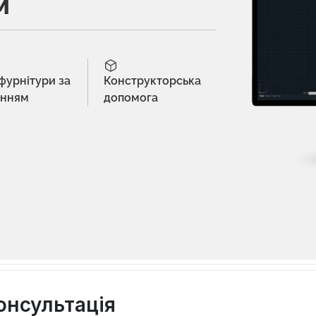
м
 фурнітури за
Конструкторська
енням
допомога
онсультація