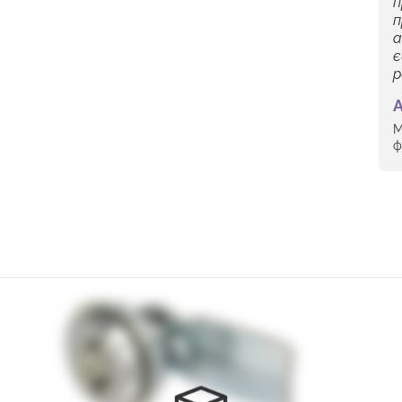
п
п
а
є
р
А
М
ф