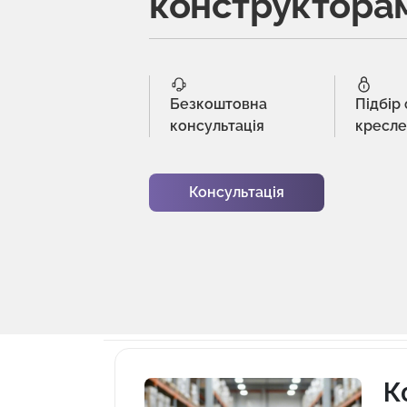
конструктора
Безкоштовна
Підбір
консультація
кресл
Консультація
К