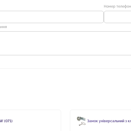
Номер телефо
ання
W (071)
Замок універсальний з кл