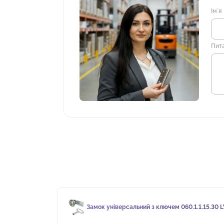
Імʼя
Пит
Замок універсальний з ключем 060.1.1.15.30 L