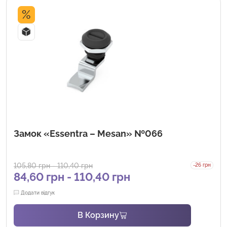
%
Замок «Essentra – Mesan» №066
105,80
грн
-
110,40
грн
-26 грн
84,60
грн
-
110,40
грн
Додати відгук
В Корзину