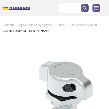
Головна
Промислова фурнітура
Замки
Замки універсальні
Замок «Essentra – Mesan» №262