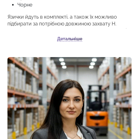
Чорне
Язички йдуть в комплекті, а також їх можливо
підбирати за потрібною довжиною захвату Н.
Може бути в чорному або хромованому покритті.
Має дужку для навісного замка.
Детальніше
Мінімальна кількість для замовлення: 10