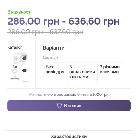
В наявності
286,00
грн
-
636,60
грн
286,00
грн
-
637,60
грн
Варіанти
Каталог
Циліндр
Без
З
З різними
циліндру
однаковими
ключами
ключами
Мінімальне оптове замовлення від 1000 грн.
В кошик
Характеристики