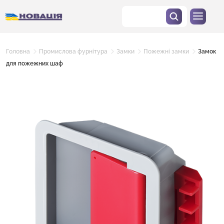
Головна
Промислова фурнітура
Замки
Пожежні замки
Замок
для пожежних шаф