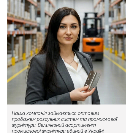
яка кріпиться до панелі, та спеціального
штифта для з’єднання з системою. Це
забезпечує можливість легкого демонтажу
планки для обслуговування роликів у
майбутньому.
Комплектація:
Постачається разом із
необхідним набором саморізів для швидкого
монтажу.
Матеріал:
Виготовлений з міцної сталі із
захисним покриттям, що гарантує довговічність
та стійкість до корозії.
Наша компанія займається оптовим
продажем розсувних систем та промислової
фурнітури. Величезний асортимент
промислової фурнітури єдиний в Україні.