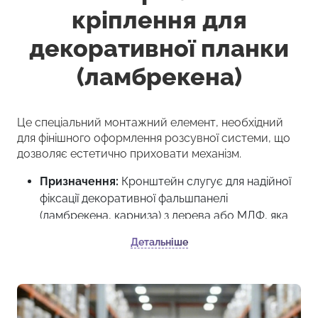
кріплення для
декоративної планки
(ламбрекена)
Це спеціальний монтажний елемент, необхідний
для фінішного оформлення розсувної системи, що
дозволяє естетично приховати механізм.
Призначення:
Кронштейн слугує для надійної
фіксації декоративної фальшпанелі
(ламбрекена, карниза) з дерева або МДФ, яка
закриває верхню рейку та ролики від очей.
Детальніше
Функціональність:
Дозволяє легко навісити
декоративну планку перед механізмом без
використання клею чи видимих цвяхів,
зберігаючи естетичний вигляд інтер’єру.
Конструкція:
Складається з базової пластини,