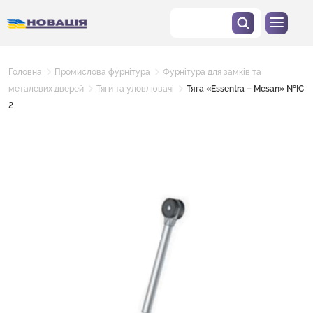
Головна
Промислова фурнітура
Фурнітура для замків та
металевих дверей
Тяги та уловлювачі
Тяга «Essentra – Mesan» №IC
2