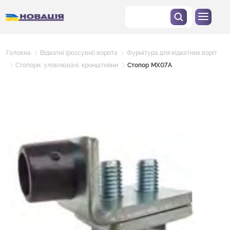
Головна
Відкатні (розсувні) ворота
Фурнітура для відкатних воріт
Стопори, уловлювачі, кронштейни
Стопор MX07A