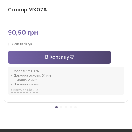
Стопор MX07A
90,50
грн
Додати відгук
В Корзину
Модель:
MX07A
Довжина основи:
34 мм
Ширина:
25 мм
Довжина:
55 мм
Висота:
22 мм
Дивитися більше
Товщина:
4 мм
Діаметр:
16 мм
Вага:
92 г
Матеріал:
Вуглецева сталь, Нержавіюча сталь