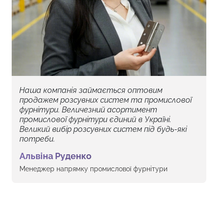
розсувних дверей до закритого положення.
Передбачено регулювання висоти дверей
верхньою кареткою на 7мм.
Є інструкція з монтажу.
Система призначена для використання в
приміщеннях.
Наша компанія займається оптовим
Захист від води: відсутній.
продажем розсувних систем та промислової
фурнітури. Величезний асортимент
промислової фурнітури єдиний в Україні.
Великий вибір розсувних систем під будь-які
потреби.
Альвіна Руденко
Менеджер напрямку промислової фурнітури