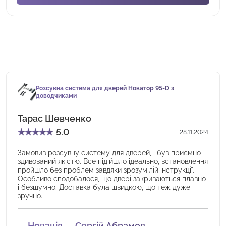
Розсувна система для дверей Новатор 95-D з
доводчиками
Тарас Шевченко
★
★
★
★
★
5.0
28.11.2024
Замовив розсувну систему для дверей, і був приємно
здивований якістю. Все підійшло ідеально, встановлення
пройшло без проблем завдяки зрозумілій інструкції.
Особливо сподобалося, що двері закриваються плавно
і безшумно. Доставка була швидкою, що теж дуже
зручно.
Новація — Сергій Абрамов