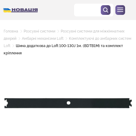
Головна
Розсувні системи
Розсувні системи для міжкімнатних
дверей
Амбарні механізми Loft
Комплектуючі до амбарних систем
Loft
Шина додаткова до Loft 100-130J 1м. (BDTB1M) та комплект
кріплення