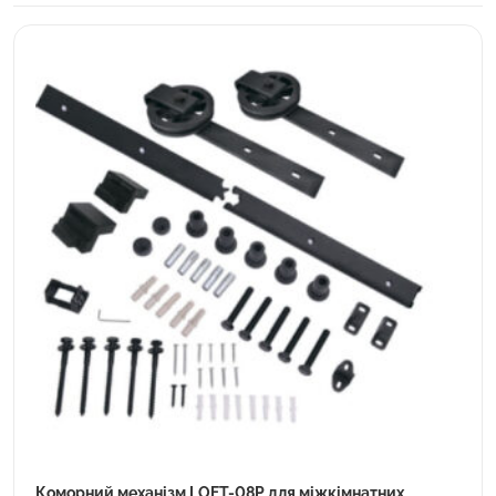
Коморний механізм LOFT-08Р для міжкімнатних