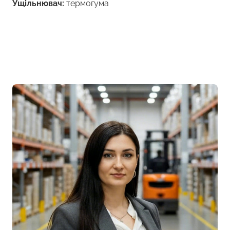
Ущільнювач:
термогума