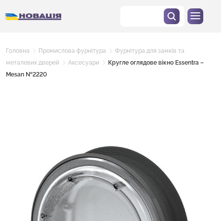
Головна
Промислова фурнітура
Фурнітура для замків та
металевих дверей
Аксесуари
Кругле оглядове вікно Essentra –
Mesan №2220