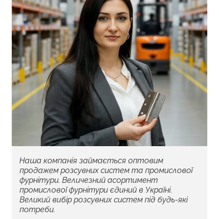
16-2 (розрахована на товщину дверей 16мм.).
Розсувна система «Комфорт 156» від українських
виробників. Ексклюзивне постачання лише у
будівельні гіпермаркети «Епіцентр К» та «Нова
Лінія» по всій Україні.
Наша компанія займається оптовим
продажем розсувних систем та промислової
фурнітури. Величезний асортимент
промислової фурнітури єдиний в Україні.
Великий вибір розсувних систем під будь-які
потреби.