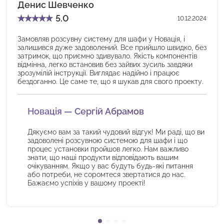
Денис Шевченко
★
★
★
★
★
5.0
10.12.2024
Замовляв розсувну систему для шафи у Новація, і
залишився дуже задоволений. Все прийшло швидко, без
затримок, що приємно здивувало. Якість компонентів
відмінна, легко встановив без зайвих зусиль завдяки
зрозумілій інструкції. Виглядає надійно і працює
бездоганно. Це саме те, що я шукав для свого проекту.
Новація — Сергій Абрамов
Дякуємо вам за такий чудовий відгук! Ми раді, що ви
задоволені розсувною системою для шафи і що
процес установки пройшов легко. Нам важливо
знати, що наші продукти відповідають вашим
очікуванням. Якщо у вас будуть будь-які питання
або потреби, не соромтеся звертатися до нас.
Бажаємо успіхів у вашому проекті!