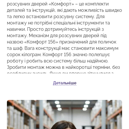
розсувних дверей «Комфорт» – це комплекти
деталей та інструкцій, які дають можливість швидко
та легко встановити розсувну систему. Для
монтажу не потрібні спеціальні інструменти та
навички. Просто дотримуйтесь інструкцій з
монтажу. Механізм для розсувних дверей під
назвою «Комфорт 156» призначений для поличок
та шаф. Вага конструкції має становити максимум
сорок кілограм. Комфорт 156 значно полегшує
роботу і робить всю систему більш надійною.
Зробити монтаж можна в найкоротші терміни, без
особливих зусиль. Якщо ви вперше зіткнулися з
цим завданням, уважно прочитайте інструкцію, яка
Детальніше
йде в комплекті. Так навіть за відсутності досвіду у
вас не виникне жодних труднощів. Сьогодні
придбати «Комфорт 156» не складе труднощів,
оскільки система представлена практично у всіх
великих будівельних магазинах. Рекомендуємо
використовувати з цією системою алюмінієвий
профіль-ручку AL-16-1, а також профіль-кромку AL-