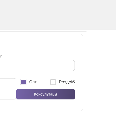
ну
Опт
Роздріб