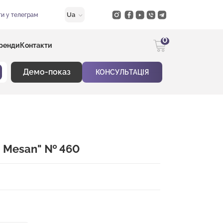
Ua
и у телеграм
0
ренди
Контакти
Демо-показ
КОНСУЛЬТАЦІЯ
 - Mesan" № 460