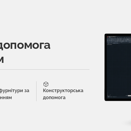
допомога
м
 фурнітури за
Конструкторська
енням
допомога