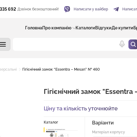
 335 692
Дзвінок безкоштовний!
Написати у вайбер
Написат
Головна
Про компанію
Каталоги
Відгуки
Де купити
Б
версальні
Гігієнічний замок “Essentra – Mesan” № 460
Гігієнічний замок "Essentra
Ціну та кількість уточнюйте
Варіанти
Каталог
Матеріал корпусу