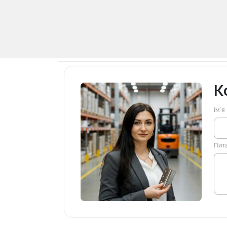
К
Імʼя
Пит