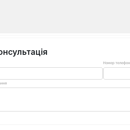
онсультація
Номер телефо
ання