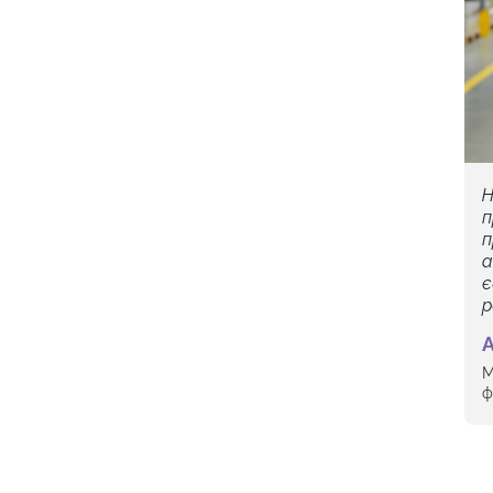
Н
п
п
а
є
р
А
М
ф