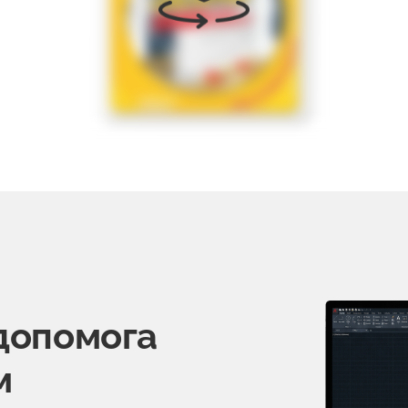
допомога
м