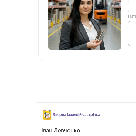
Пит
Дверна ізоляційна стрічка
Іван Левченко