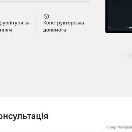
 фурнітури за
Конструкторська
енням
допомога
онсультація
Номер телефо