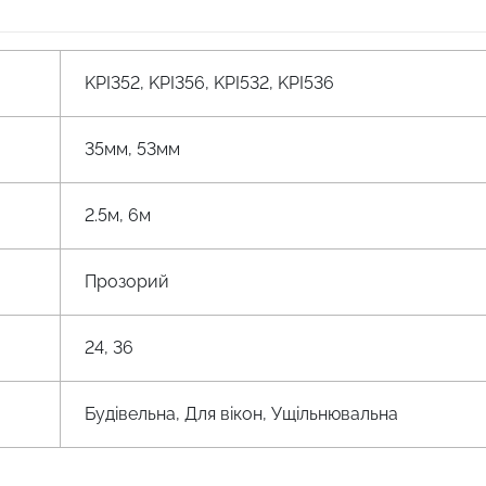
KPI352, KPI356, KPI532, KPI536
35мм, 53мм
2.5м, 6м
Прозорий
24, 36
Будівельна, Для вікон, Ущільнювальна