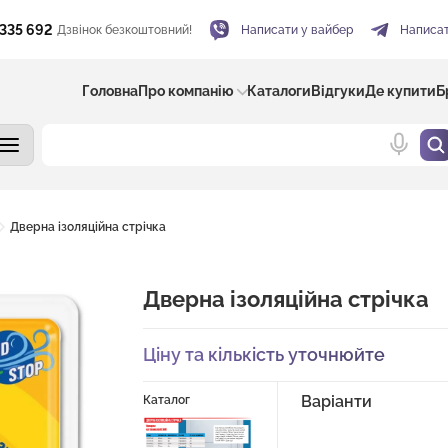
 335 692
Дзвінок безкоштовний!
Написати у вайбер
Написат
Головна
Про компанію
Каталоги
Відгуки
Де купити
Б
Дверна ізоляційна стрічка
Дверна ізоляційна стрічка
Ціну та кількість уточнюйте
Варіанти
Каталог