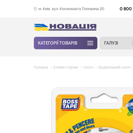
0 800
м. Київ, вул. Космонавта Поповича 20
КАТЕГОРІЇ ТОВАРІВ
ГАЛУЗІ
Головна
Клейкі стрічки
Скотч
Будівельний скотч