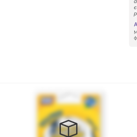
а
є
р
А
М
ф