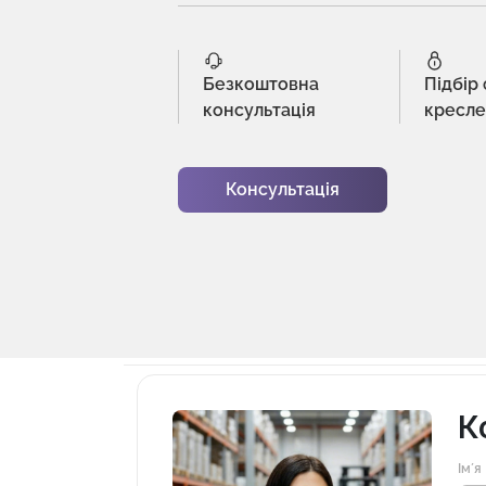
Безкоштовна
Підбір
консультація
кресл
Консультація
К
Імʼя