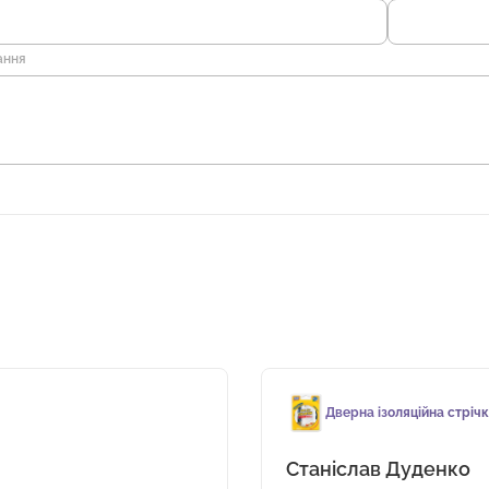
ання
Дверна ізоляційна стріч
Станіслав Дуденко