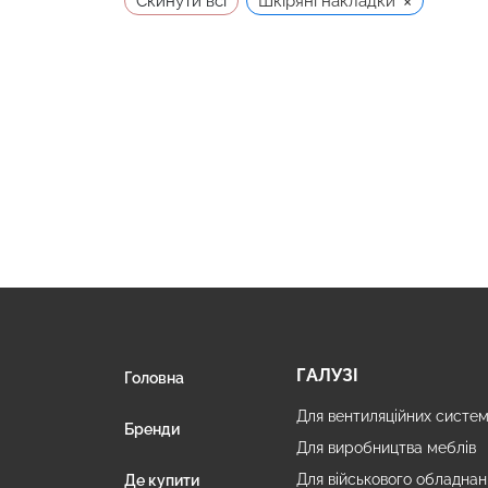
×
Скинути всі
Шкіряні накладки
ГАЛУЗІ
Головна
Для вентиляційних систе
Бренди
Для виробництва меблів
Для військового обладнан
Де купити