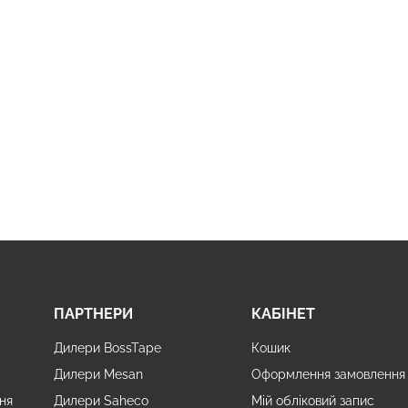
ПАРТНЕРИ
КАБІНЕТ
м
Дилери BossTape
Кошик
Дилери Mesan
Оформлення замовлення
ня
Дилери Saheco
Мій обліковий запис