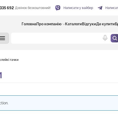
 335 692
Дзвінок безкоштовний!
Написати у вайбер
Написат
Головна
Про компанію
Каталоги
Відгуки
Де купити
Б
лейкі гачки
И
tion.