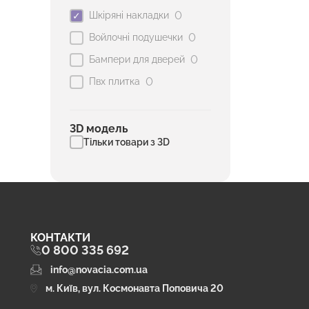
0
Шкіряні накладки
0
Войлочні подушечки
0
Бампери для дверей
0
Пвх плитка
3D модель
Тільки товари з 3D
КОНТАКТИ
0 800 335 692
info@novacia.com.ua
м. Київ, вул. Космонавта Поповича 20