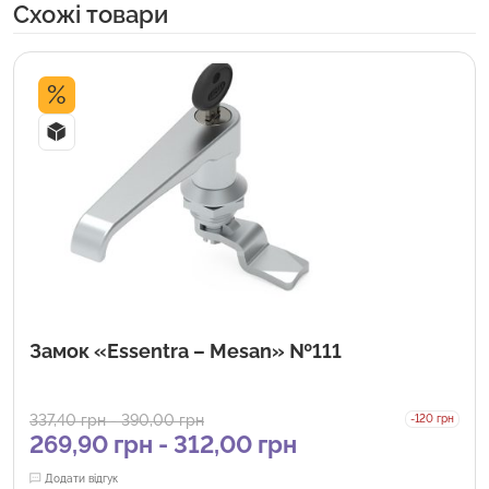
Cхожі товари
%
Замок «Essentra – Mesan» №111
337,40
грн
-
390,00
грн
-120 грн
269,90
грн
-
312,00
грн
Додати відгук