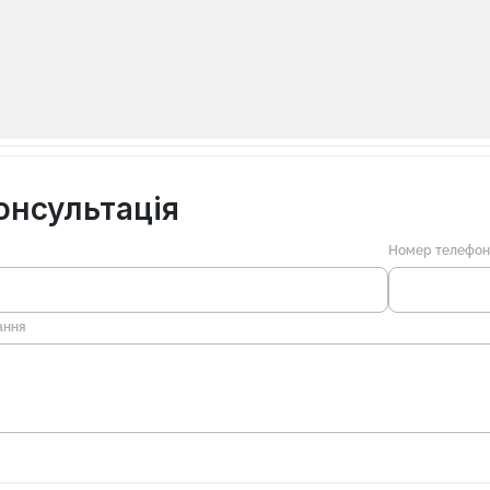
онсультація
Номер телефо
ання