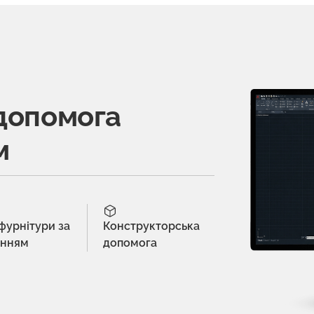
допомога
м
 фурнітури за
Конструкторська
енням
допомога