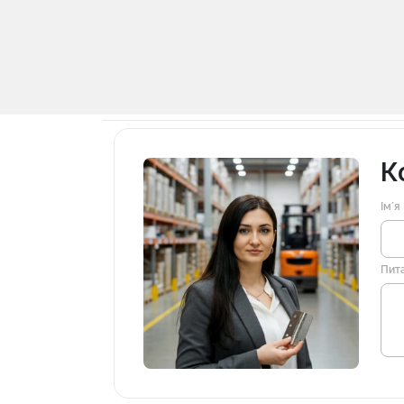
К
Імʼя
Пит