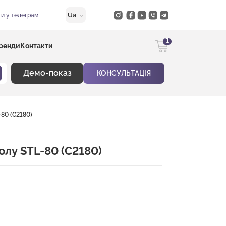
Ua
и у телеграм
1
ренди
Контакти
Демо-показ
КОНСУЛЬТАЦІЯ
-80 (C2180)
олу STL-80 (C2180)