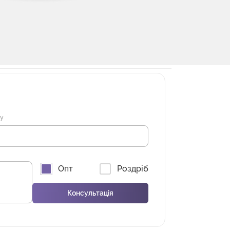
ну
Опт
Роздріб