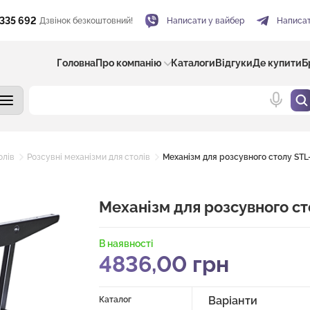
 335 692
Дзвінок безкоштовний!
Написати у вайбер
Написат
Головна
Про компанію
Каталоги
Відгуки
Де купити
Б
олів
Розсувні механізми для столів
Механізм для розсувного столу STL
Механізм для розсувного ст
В наявності
4836,00
грн
Варіанти
Каталог