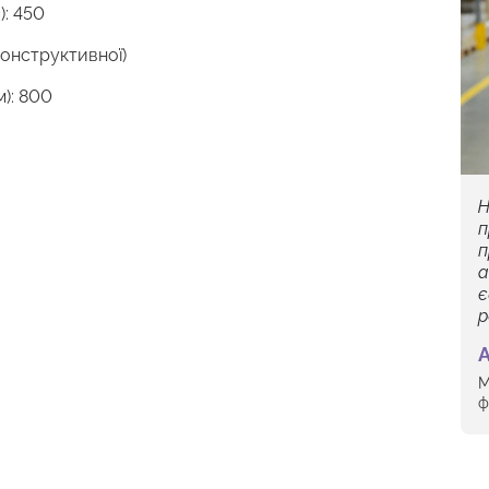
): 450
конструктивної)
): 800
Н
п
п
а
є
р
А
М
ф