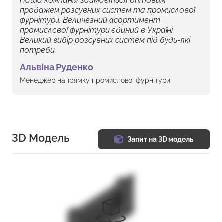
Наша компанія займається оптовим
продажем розсувних систем та промислової
фурнітури. Величезний асортимент
промислової фурнітури єдиний в Україні.
Великий вибір розсувних систем під будь-які
потреби.
Альвіна Руденко
Менеджер напрямку промислової фурнітури
3D Модель
Запит на 3D модель