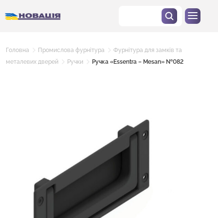
Головна
Промислова фурнітура
Фурнітура для замків та
металевих дверей
Ручки
Ручка «Essentra – Mesan» №082