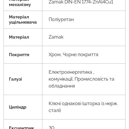
Zamak DIN-EN 1774-ZnAl4Cu1
механізму
Матеріал
Поліуретан
ущільнювача
Zamak
Матеріал
Хром, Чорне покриття
Покриття
Електроенергетика ,
комунікації, Промисловість та
Галузі
обладнання
Ключі однакові (шторка із нерж.
Циліндр
сталі)
30
Ексцентрик