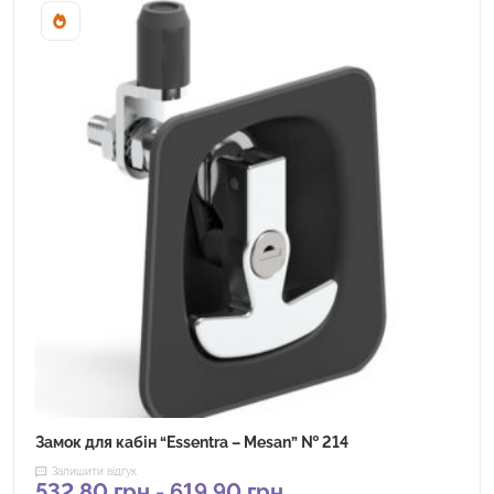
Sale!
Замок для кабін “Essentra – Mesan” № 214
Залишити відгук
532,80
грн
-
619,90
грн