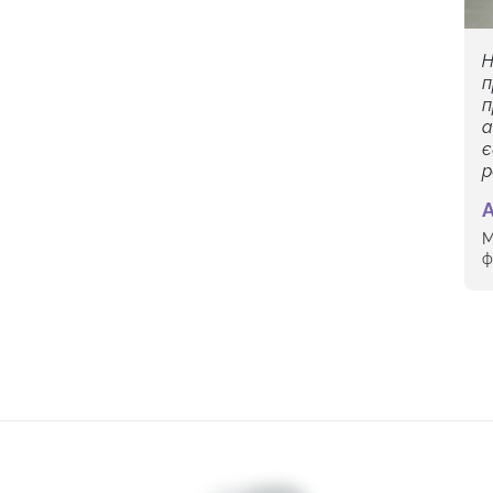
Н
п
п
а
є
р
А
М
ф