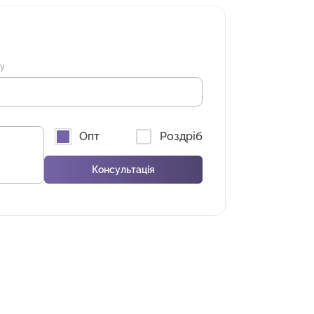
ну
Опт
Роздріб