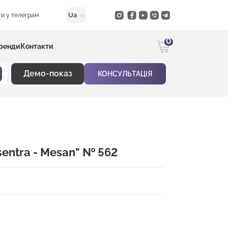
Ua
и у телеграм
0
ренди
Контакти
Демо-показ
КОНСУЛЬТАЦІЯ
sentra - Mesan" № 562