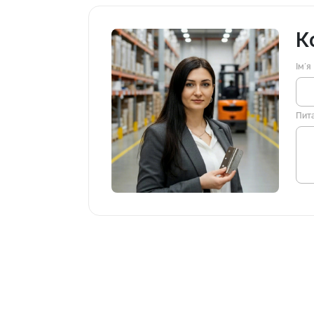
К
Імʼя
Пит