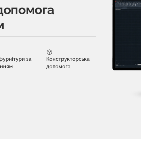
допомога
м
 фурнітури за
Конструкторська
енням
допомога