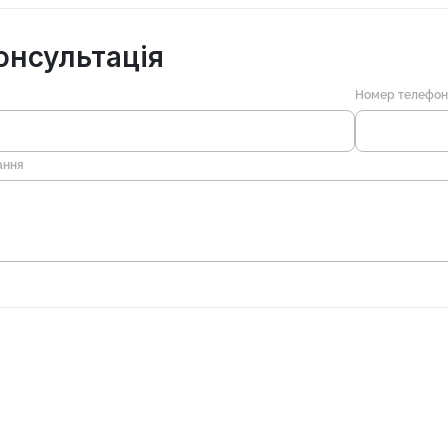
онсультація
Номер телефо
ання