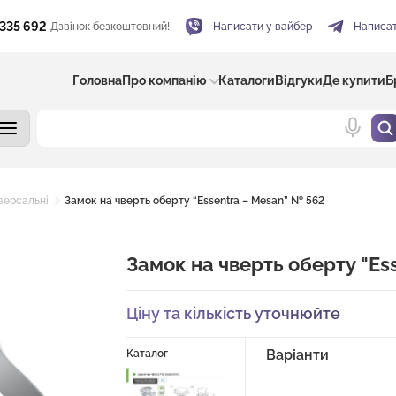
 335 692
Дзвінок безкоштовний!
Написати у вайбер
Написат
Головна
Про компанію
Каталоги
Відгуки
Де купити
Б
версальні
Замок на чверть оберту “Essentra – Mesan” № 562
Замок на чверть оберту "Es
Ціну та кількість уточнюйте
Варіанти
Каталог