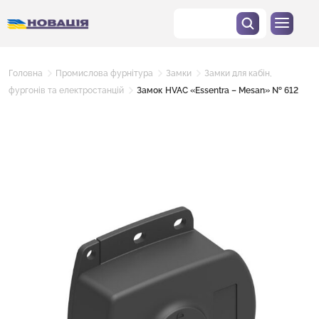
Головна
Промислова фурнітура
Замки
Замки для кабін,
фургонів та електростанцій
Замок HVAC «Essentra – Mesan» № 612