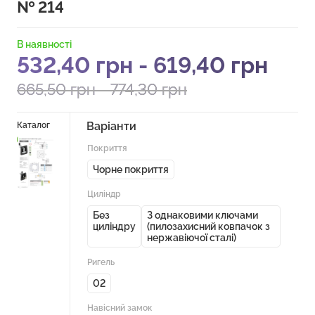
№ 214
В наявності
532,40
грн
-
619,40
грн
665,50
грн
-
774,30
грн
Варіанти
Каталог
Покриття
Чорне покриття
Циліндр
Без
З однаковими ключами
циліндру
(пилозахисний ковпачок з
нержавіючої сталі)
Ригель
02
Навісний замок