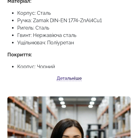
Матеріал:
Корпус: Сталь
Ручка: Zamak DIN-EN 1774-ZnAl4Cu1
Ригель: Сталь
Гвинт: Нержавіюча сталь
Ущільнювач: Поліуретан
Покриття:
Корпус: Чорний
Ручка: Хромована або чорна обробка
Детальніше
Циліндри ( серцевина ) цієї моделі можуть бути під
ключ з однаковою або різною секретністю, а бо ж
без серцевини.
Мінімальна кількість для замовлення: 10