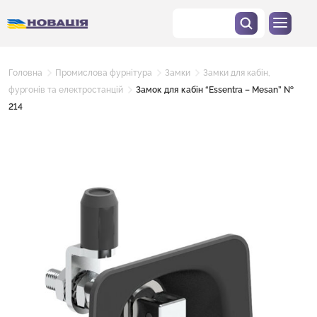
Головна
Промислова фурнітура
Замки
Замки для кабін,
фургонів та електростанцій
Замок для кабін “Essentra – Mesan” №
214