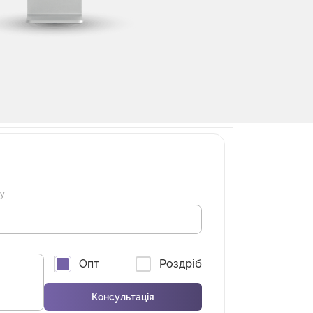
ну
Опт
Роздріб