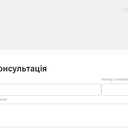
онсультація
Номер телефо
ання