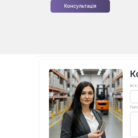
Консультація
К
Імʼя
Пит