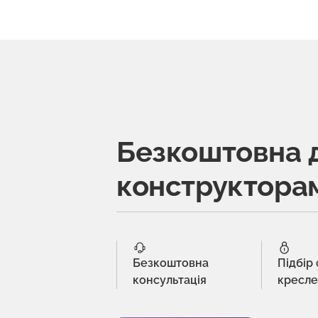
Безкоштовна 
конструктора
Безкоштовна
Підбір
консультація
кресл