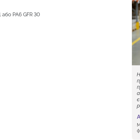
1 або PA6 GFR 30
Н
п
п
а
є
р
А
М
ф