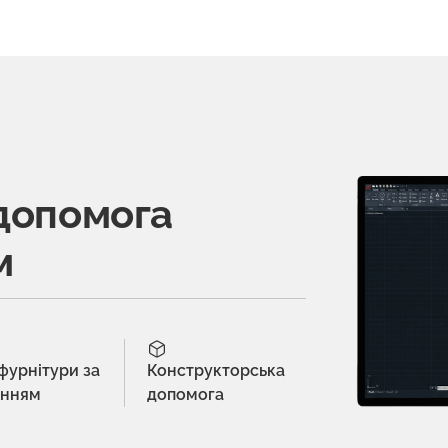
допомога
м
 фурнітури за
Конструкторська
енням
допомога