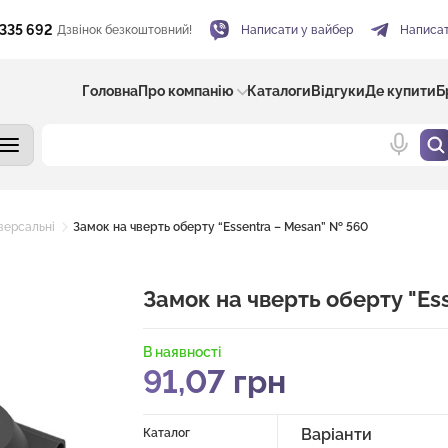
 335 692
Дзвінок безкоштовний!
Написати у вайбер
Написат
Головна
Про компанію
Каталоги
Відгуки
Де купити
Б
версальні
Замок на чверть оберту “Essentra – Mesan” № 560
Замок на чверть оберту "Es
В наявності
91,07
грн
Варіанти
Каталог