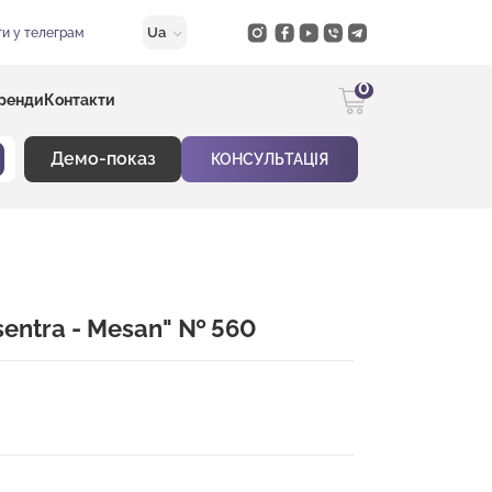
Ua
и у телеграм
0
ренди
Контакти
Демо-показ
КОНСУЛЬТАЦІЯ
sentra - Mesan" № 560