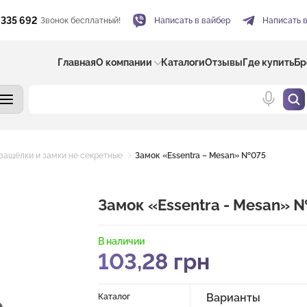
 335 692
Звонок бесплатный!
Написать в вайбер
Написать 
Главная
О компании
Каталоги
Отзывы
Где купить
Бр
защёлки и замки не секретные
Замок «Essentra – Mesan» №075
Замок «Essentra - Mesan» 
В наличии
103,28
грн
Варианты
Каталог