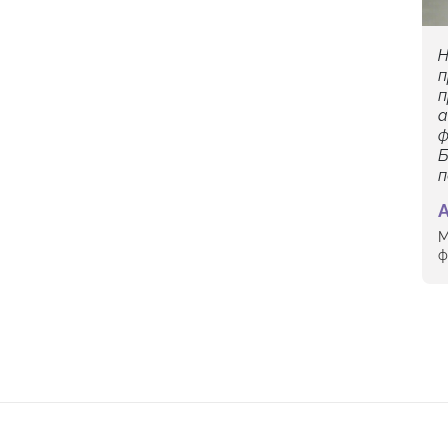
Н
п
п
а
ф
Б
п
М
ф