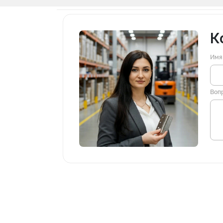
К
Имя
Воп