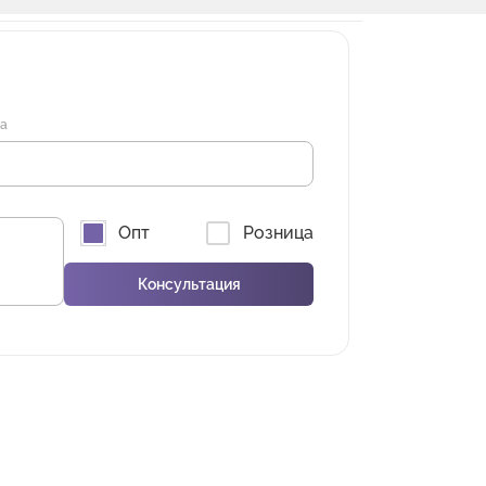
на
Опт
Розница