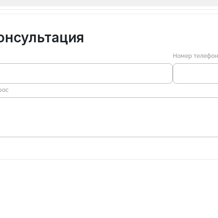
онсультация
Номер телефо
рос