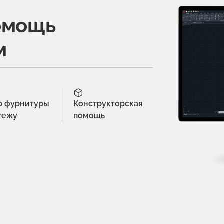
омощь
м
р фурнитуры
Конструкторская
тежу
помощь